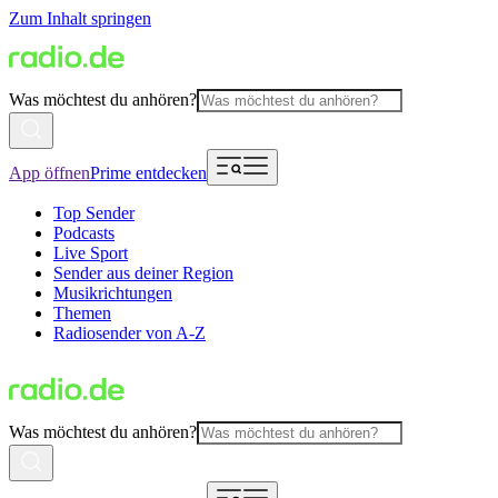
Zum Inhalt springen
Was möchtest du anhören?
App öffnen
Prime entdecken
Top Sender
Podcasts
Live Sport
Sender aus deiner Region
Musikrichtungen
Themen
Radiosender von A-Z
Was möchtest du anhören?