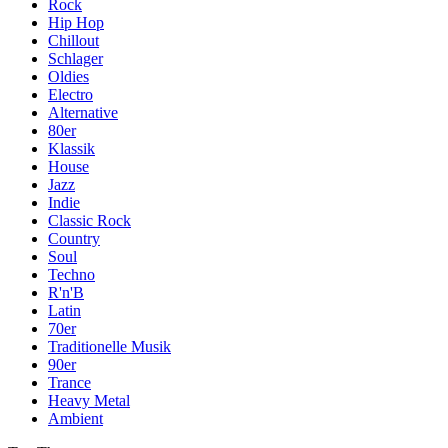
Rock
Hip Hop
Chillout
Schlager
Oldies
Electro
Alternative
80er
Klassik
House
Jazz
Indie
Classic Rock
Country
Soul
Techno
R'n'B
Latin
70er
Traditionelle Musik
90er
Trance
Heavy Metal
Ambient