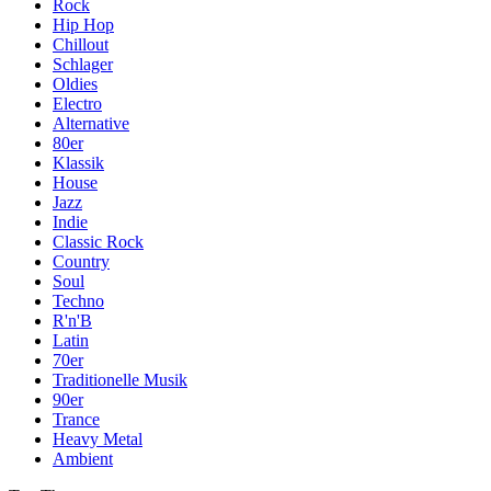
Rock
Hip Hop
Chillout
Schlager
Oldies
Electro
Alternative
80er
Klassik
House
Jazz
Indie
Classic Rock
Country
Soul
Techno
R'n'B
Latin
70er
Traditionelle Musik
90er
Trance
Heavy Metal
Ambient