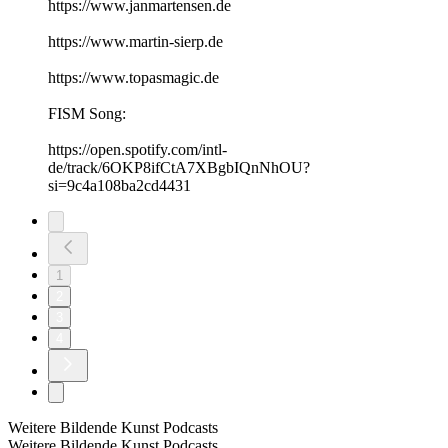
https://www.janmartensen.de
https://www.martin-sierp.de
https://www.topasmagic.de
FISM Song:
https://open.spotify.com/intl-
de/track/6OKP8ifCtA7XBgbIQnNhOU?
si=9c4a108ba2cd4431
1
2
3
4
Weitere Bildende Kunst Podcasts
Weitere Bildende Kunst Podcasts