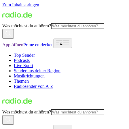
Zum Inhalt springen
Was möchtest du anhören?
App öffnen
Prime entdecken
Top Sender
Podcasts
Live Sport
Sender aus deiner Region
Musikrichtungen
Themen
Radiosender von A-Z
Was möchtest du anhören?