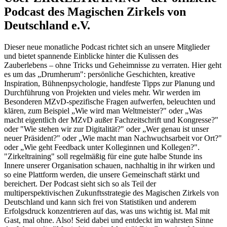
Podcast des Magischen Zirkels von
Deutschland e.V.
Dieser neue monatliche Podcast richtet sich an unsere Mitglieder
und bietet spannende Einblicke hinter die Kulissen des
Zauberlebens – ohne Tricks und Geheimnisse zu verraten. Hier geht
es um das „Drumherum": persönliche Geschichten, kreative
Inspiration, Bühnenpsychologie, handfeste Tipps zur Planung und
Durchführung von Projekten und vieles mehr. Wir werden im
Besonderen MZvD-spezifische Fragen aufwerfen, beleuchten und
klären, zum Beispiel „Wie wird man Weltmeister?" oder „Was
macht eigentlich der MZvD außer Fachzeitschrift und Kongresse?"
oder "Wie stehen wir zur Digitalität?" oder „Wer genau ist unser
neuer Präsident?" oder „Wie macht man Nachwuchsarbeit vor Ort?"
oder „Wie geht Feedback unter Kolleginnen und Kollegen?".
"Zirkeltraining" soll regelmäßig für eine gute halbe Stunde ins
Innere unserer Organisation schauen, nachhaltig in ihr wirken und
so eine Plattform werden, die unsere Gemeinschaft stärkt und
bereichert. Der Podcast sieht sich so als Teil der
multiperspektivischen Zukunftsstrategie des Magischen Zirkels von
Deutschland und kann sich frei von Statistiken und anderem
Erfolgsdruck konzentrieren auf das, was uns wichtig ist. Mal mit
Gast, mal ohne. Also! Seid dabei und entdeckt im wahrsten Sinne