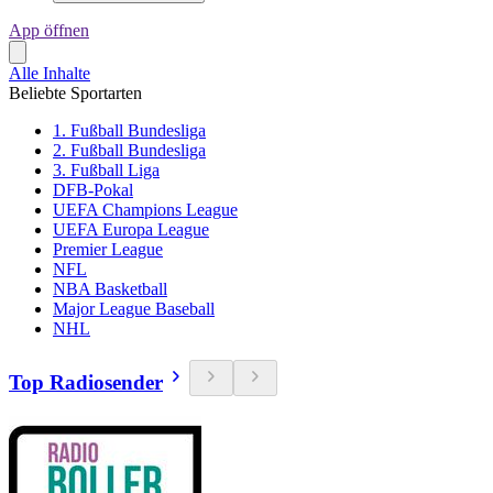
App öffnen
Alle Inhalte
Beliebte Sportarten
1. Fußball Bundesliga
2. Fußball Bundesliga
3. Fußball Liga
DFB-Pokal
UEFA Champions League
UEFA Europa League
Premier League
NFL
NBA Basketball
Major League Baseball
NHL
Top Radiosender