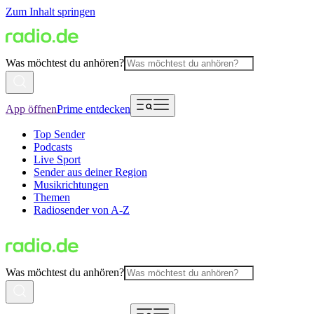
Zum Inhalt springen
Was möchtest du anhören?
App öffnen
Prime entdecken
Top Sender
Podcasts
Live Sport
Sender aus deiner Region
Musikrichtungen
Themen
Radiosender von A-Z
Was möchtest du anhören?