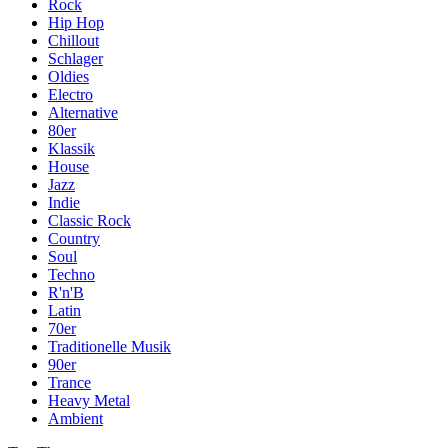
Rock
Hip Hop
Chillout
Schlager
Oldies
Electro
Alternative
80er
Klassik
House
Jazz
Indie
Classic Rock
Country
Soul
Techno
R'n'B
Latin
70er
Traditionelle Musik
90er
Trance
Heavy Metal
Ambient