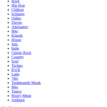
Rock
Hip Hop
Chillout
Schlager
Oldies
Electro
Alternative
80er
Klassik
House
Jazz
Indie
Classic Rock
Country
Soul
Techno
R'n'B
Latin
70er
Traditionelle Musik
90er
Trance
Heavy Metal
Ambient