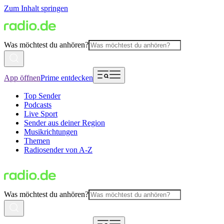
Zum Inhalt springen
Was möchtest du anhören?
App öffnen
Prime entdecken
Top Sender
Podcasts
Live Sport
Sender aus deiner Region
Musikrichtungen
Themen
Radiosender von A-Z
Was möchtest du anhören?