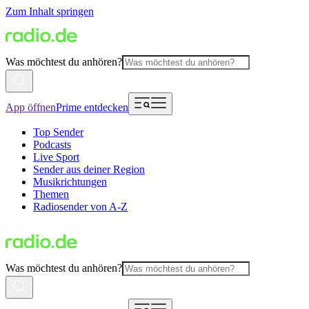
Zum Inhalt springen
Was möchtest du anhören?
App öffnen
Prime entdecken
Top Sender
Podcasts
Live Sport
Sender aus deiner Region
Musikrichtungen
Themen
Radiosender von A-Z
Was möchtest du anhören?