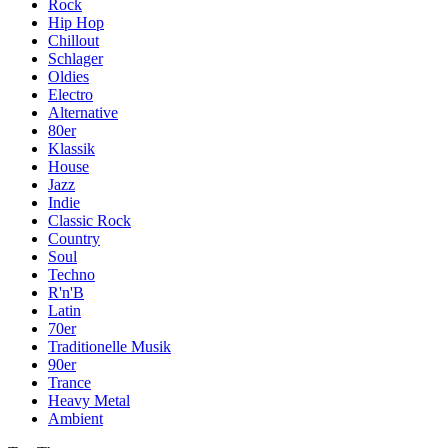
Rock
Hip Hop
Chillout
Schlager
Oldies
Electro
Alternative
80er
Klassik
House
Jazz
Indie
Classic Rock
Country
Soul
Techno
R'n'B
Latin
70er
Traditionelle Musik
90er
Trance
Heavy Metal
Ambient