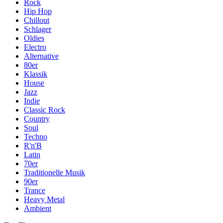
Rock
Hip Hop
Chillout
Schlager
Oldies
Electro
Alternative
80er
Klassik
House
Jazz
Indie
Classic Rock
Country
Soul
Techno
R'n'B
Latin
70er
Traditionelle Musik
90er
Trance
Heavy Metal
Ambient