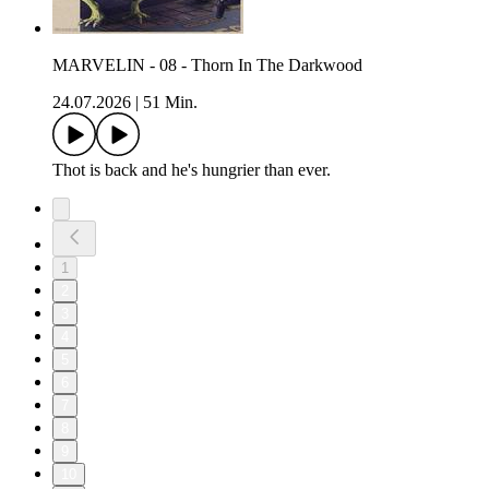
MARVELIN - 08 - Thorn In The Darkwood
24.07.2026
|
51 Min.
Thot is back and he's hungrier than ever.
1
2
3
4
5
6
7
8
9
10