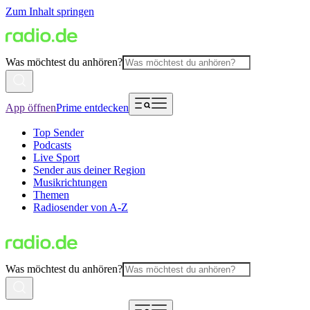
Zum Inhalt springen
Was möchtest du anhören?
App öffnen
Prime entdecken
Top Sender
Podcasts
Live Sport
Sender aus deiner Region
Musikrichtungen
Themen
Radiosender von A-Z
Was möchtest du anhören?