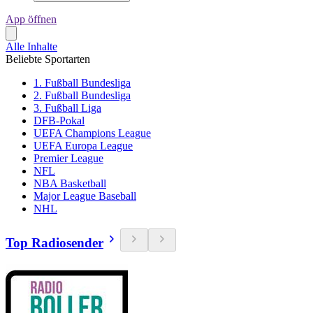
App öffnen
Alle Inhalte
Beliebte Sportarten
1. Fußball Bundesliga
2. Fußball Bundesliga
3. Fußball Liga
DFB-Pokal
UEFA Champions League
UEFA Europa League
Premier League
NFL
NBA Basketball
Major League Baseball
NHL
Top Radiosender