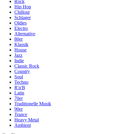
Rock
Hip Hop
Chillout
Schlager
Oldies
Electro
Alternative
80er
Klassik
House
Jazz
Indie
Classic Rock
Country
Soul
Techno
R'n'B
Latin
70er
Traditionelle Musik
90er
Trance
Heavy Metal
Ambient