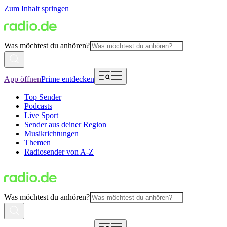
Zum Inhalt springen
Was möchtest du anhören?
App öffnen
Prime entdecken
Top Sender
Podcasts
Live Sport
Sender aus deiner Region
Musikrichtungen
Themen
Radiosender von A-Z
Was möchtest du anhören?