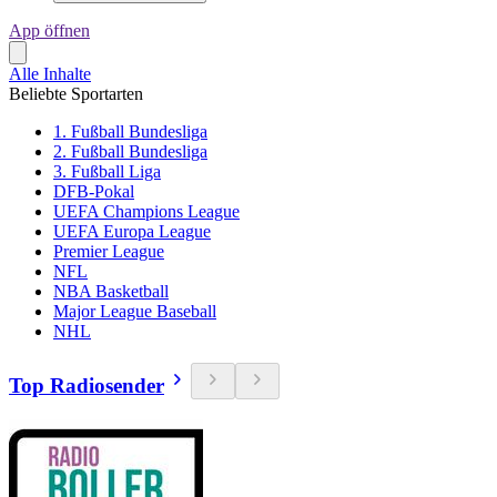
App öffnen
Alle Inhalte
Beliebte Sportarten
1. Fußball Bundesliga
2. Fußball Bundesliga
3. Fußball Liga
DFB-Pokal
UEFA Champions League
UEFA Europa League
Premier League
NFL
NBA Basketball
Major League Baseball
NHL
Top Radiosender