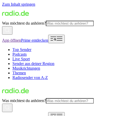
Zum Inhalt springen
Was möchtest du anhören?
App öffnen
Prime entdecken
Top Sender
Podcasts
Live Sport
Sender aus deiner Region
Musikrichtungen
Themen
Radiosender von A-Z
Was möchtest du anhören?