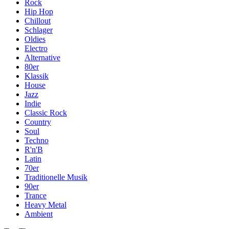
Rock
Hip Hop
Chillout
Schlager
Oldies
Electro
Alternative
80er
Klassik
House
Jazz
Indie
Classic Rock
Country
Soul
Techno
R'n'B
Latin
70er
Traditionelle Musik
90er
Trance
Heavy Metal
Ambient