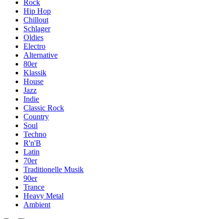
Rock
Hip Hop
Chillout
Schlager
Oldies
Electro
Alternative
80er
Klassik
House
Jazz
Indie
Classic Rock
Country
Soul
Techno
R'n'B
Latin
70er
Traditionelle Musik
90er
Trance
Heavy Metal
Ambient