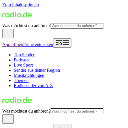
Zum Inhalt springen
Was möchtest du anhören?
App öffnen
Prime entdecken
Top Sender
Podcasts
Live Sport
Sender aus deiner Region
Musikrichtungen
Themen
Radiosender von A-Z
Was möchtest du anhören?