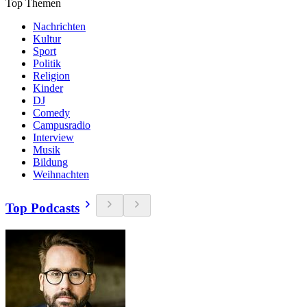
Top Themen
Nachrichten
Kultur
Sport
Politik
Religion
Kinder
DJ
Comedy
Campusradio
Interview
Musik
Bildung
Weihnachten
Top Podcasts