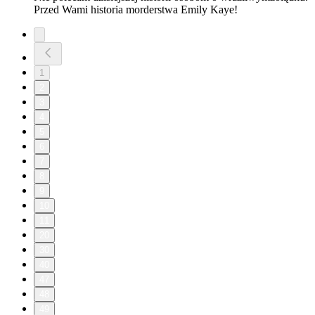
Przed Wami historia morderstwa Emily Kaye!
1
2
3
4
5
6
7
8
9
10
11
20
30
40
47
48
49