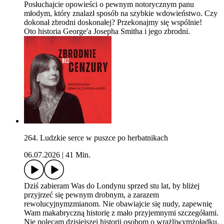
Posłuchajcie opowieści o pewnym notorycznym panu
młodym, który znalazł sposób na szybkie wdowieństwo. Czy
dokonał zbrodni doskonałej? Przekonajmy się wspólnie!
Oto historia George'a Josepha Smitha i jego zbrodni.
264. Ludzkie serce w puszce po herbatnikach
06.07.2026
|
41 Min.
Dziś zabieram Was do Londynu sprzed stu lat, by bliżej
przyjrzeć się pewnym drobnym, a zarazem
rewolucyjnymzmianom. Nie obawiajcie się nudy, zapewnię
Wam makabryczną historię z mało przyjemnymi szczegółami.
Nie polecam dzisiejszej historii osobom o wrażliwymżołądku.