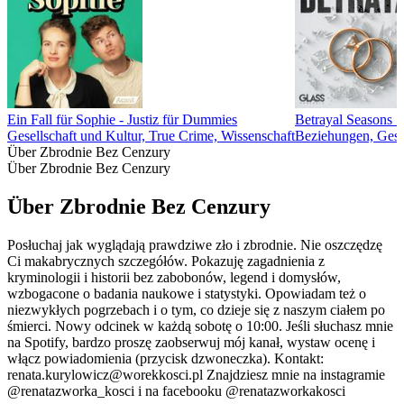
Ein Fall für Sophie - Justiz für Dummies
Betrayal Seasons 1,
Gesellschaft und Kultur, True Crime, Wissenschaft
Beziehungen, Gesel
Über Zbrodnie Bez Cenzury
Über Zbrodnie Bez Cenzury
Über Zbrodnie Bez Cenzury
Posłuchaj jak wyglądają prawdziwe zło i zbrodnie. Nie oszczędzę
Ci makabrycznych szczegółów. Pokazuję zagadnienia z
kryminologii i historii bez zabobonów, legend i domysłów,
wzbogacone o badania naukowe i statystyki. Opowiadam też o
niezwykłych pogrzebach i o tym, co dzieje się z naszym ciałem po
śmierci. Nowy odcinek w każdą sobotę o 10:00. Jeśli słuchasz mnie
na Spotify, bardzo proszę zaobserwuj mój kanał, wystaw ocenę i
włącz powiadomienia (przycisk dzwoneczka). Kontakt:
renata.kurylowicz@worekkosci.pl Znajdziesz mnie na instagramie
@renatazworka_kosci i na facebooku @renatazworkakosci