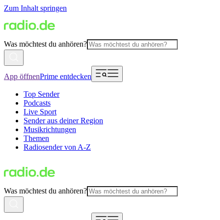
Zum Inhalt springen
Was möchtest du anhören?
App öffnen
Prime entdecken
Top Sender
Podcasts
Live Sport
Sender aus deiner Region
Musikrichtungen
Themen
Radiosender von A-Z
Was möchtest du anhören?