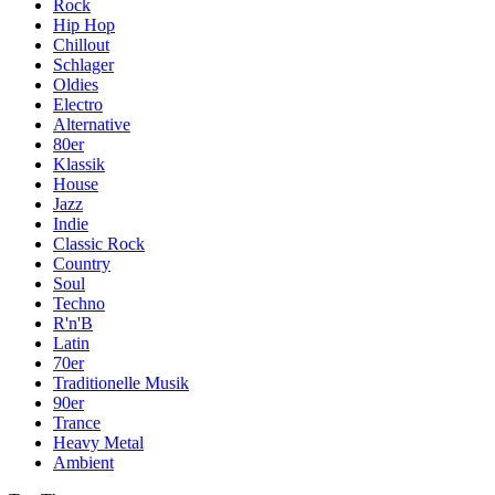
Rock
Hip Hop
Chillout
Schlager
Oldies
Electro
Alternative
80er
Klassik
House
Jazz
Indie
Classic Rock
Country
Soul
Techno
R'n'B
Latin
70er
Traditionelle Musik
90er
Trance
Heavy Metal
Ambient