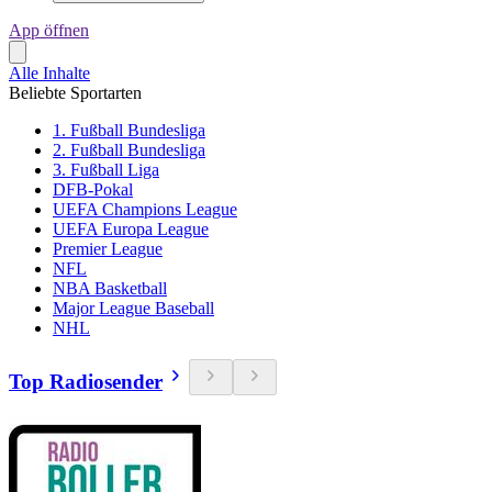
App öffnen
Alle Inhalte
Beliebte Sportarten
1. Fußball Bundesliga
2. Fußball Bundesliga
3. Fußball Liga
DFB-Pokal
UEFA Champions League
UEFA Europa League
Premier League
NFL
NBA Basketball
Major League Baseball
NHL
Top Radiosender