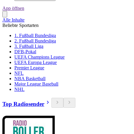
App öffnen
Alle Inhalte
Beliebte Sportarten
1. Fußball Bundesliga
2. Fußball Bundesliga
3. Fußball Liga
DFB-Pokal
UEFA Champions League
UEFA Europa League
Premier League
NFL
NBA Basketball
Major League Baseball
NHL
Top Radiosender