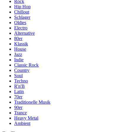
Rock
Hip Hop
Chillout
Schlager
Oldies
Electro
Alternative
80er
Klassik
House
Jazz
Indie
Classic Rock
Country
Soul
Techno
R'n'B
Latin
70er
Traditionelle Musik
90er
Trance
Heavy Metal
Ambient