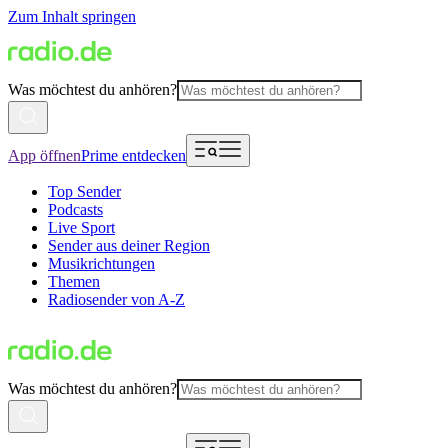
Zum Inhalt springen
Was möchtest du anhören?
App öffnen
Prime entdecken
Top Sender
Podcasts
Live Sport
Sender aus deiner Region
Musikrichtungen
Themen
Radiosender von A-Z
Was möchtest du anhören?