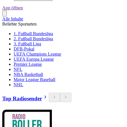
App öffnen
Alle Inhalte
Beliebte Sportarten
1. Fußball Bundesliga
2. Fußball Bundesliga
3. Fußball Liga
DFB-Pokal
UEFA Champions League
UEFA Europa League
Premier League
NFL
NBA Basketball
Major League Baseball
NHL
Top Radiosender