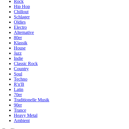
Rock
Hip Hop
Chillout
Schlager
Oldies
Electro
Alternative
80er
Klassik
House
Jazz
Indie
Classic Rock
Country
Soul
Techno
R'n'B
Latin
70er
Traditionelle Musik
90er
Trance
Heavy Metal
Ambient