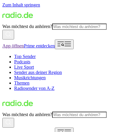
Zum Inhalt springen
Was möchtest du anhören?
App öffnen
Prime entdecken
Top Sender
Podcasts
Live Sport
Sender aus deiner Region
Musikrichtungen
Themen
Radiosender von A-Z
Was möchtest du anhören?