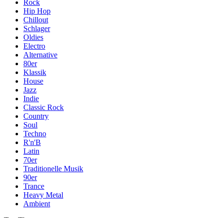
Rock
Hip Hop
Chillout
Schlager
Oldies
Electro
Alternative
80er
Klassik
House
Jazz
Indie
Classic Rock
Country
Soul
Techno
R'n'B
Latin
70er
Traditionelle Musik
90er
Trance
Heavy Metal
Ambient