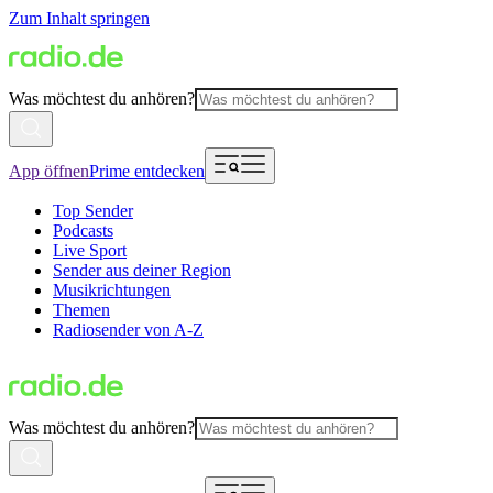
Zum Inhalt springen
Was möchtest du anhören?
App öffnen
Prime entdecken
Top Sender
Podcasts
Live Sport
Sender aus deiner Region
Musikrichtungen
Themen
Radiosender von A-Z
Was möchtest du anhören?