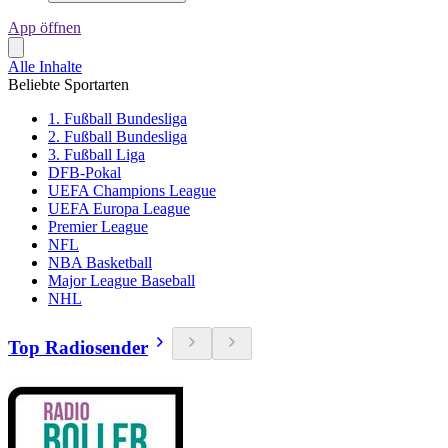
App öffnen
Alle Inhalte
Beliebte Sportarten
1. Fußball Bundesliga
2. Fußball Bundesliga
3. Fußball Liga
DFB-Pokal
UEFA Champions League
UEFA Europa League
Premier League
NFL
NBA Basketball
Major League Baseball
NHL
Top Radiosender