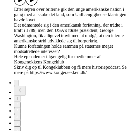
Efter sejren over briterne gik den unge amerikanske nation i
gang med at skabe det land, som Uafhængighedserklæringen
havde lovet.
Det udmøntede sig i den amerikansk forfatning, der trådte i
kraft i 1789, men den USA's første præsident, George
Washington, fik alligevel travlt med at undgå, at den interne
amerikanske strid udviklede sig til borgerkrig.
Kunne forfatningen holde sammen på staternes meget
modsatrettede interesser?
Hele episoden er tilgængelig for medlemmer af
Kongerækkens Kongeklub
Skriv dig op til Kongeklubben og få mere historiepodcast. Se
mere på https://www.kongeraekken.dk/
1
2
3
4
5
6