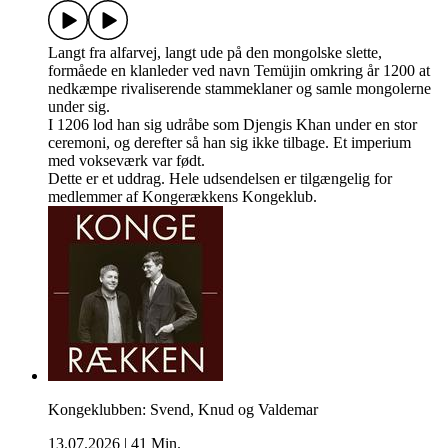
Langt fra alfarvej, langt ude på den mongolske slette,
formåede en klanleder ved navn Temüjin omkring år 1200 at
nedkæmpe rivaliserende stammeklaner og samle mongolerne
under sig.
I 1206 lod han sig udråbe som Djengis Khan under en stor
ceremoni, og derefter så han sig ikke tilbage. Et imperium
med vokseværk var født.
Dette er et uddrag. Hele udsendelsen er tilgængelig for
medlemmer af Kongerækkens Kongeklub.
Kongeklubben: Svend, Knud og Valdemar
13.07.2026
|
41 Min.