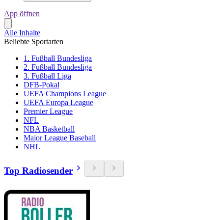
App öffnen
Alle Inhalte
Beliebte Sportarten
1. Fußball Bundesliga
2. Fußball Bundesliga
3. Fußball Liga
DFB-Pokal
UEFA Champions League
UEFA Europa League
Premier League
NFL
NBA Basketball
Major League Baseball
NHL
Top Radiosender