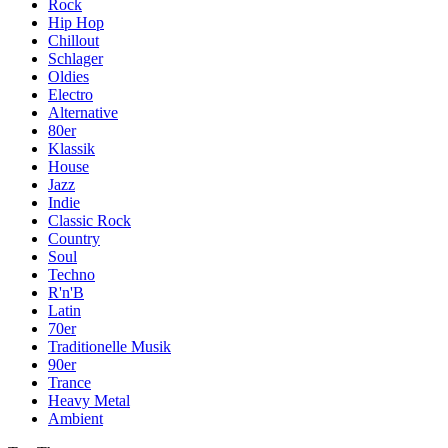
Rock
Hip Hop
Chillout
Schlager
Oldies
Electro
Alternative
80er
Klassik
House
Jazz
Indie
Classic Rock
Country
Soul
Techno
R'n'B
Latin
70er
Traditionelle Musik
90er
Trance
Heavy Metal
Ambient