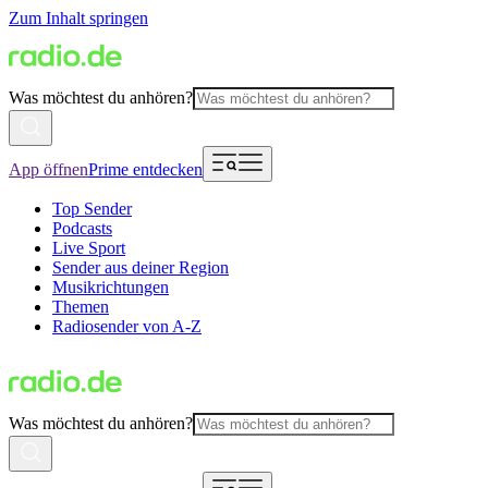
Zum Inhalt springen
Was möchtest du anhören?
App öffnen
Prime entdecken
Top Sender
Podcasts
Live Sport
Sender aus deiner Region
Musikrichtungen
Themen
Radiosender von A-Z
Was möchtest du anhören?