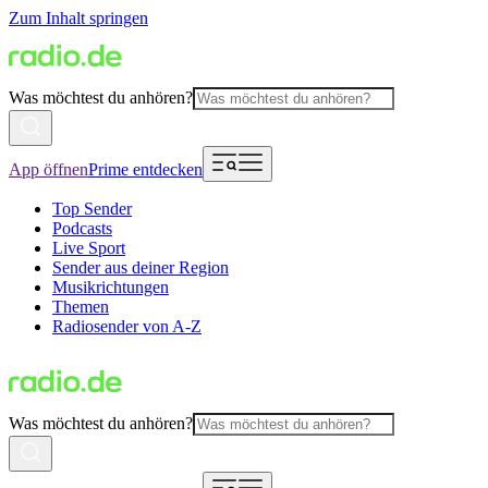
Zum Inhalt springen
Was möchtest du anhören?
App öffnen
Prime entdecken
Top Sender
Podcasts
Live Sport
Sender aus deiner Region
Musikrichtungen
Themen
Radiosender von A-Z
Was möchtest du anhören?