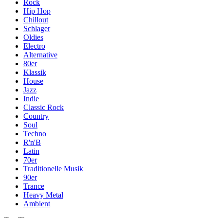
Rock
Hip Hop
Chillout
Schlager
Oldies
Electro
Alternative
80er
Klassik
House
Jazz
Indie
Classic Rock
Country
Soul
Techno
R'n'B
Latin
70er
Traditionelle Musik
90er
Trance
Heavy Metal
Ambient