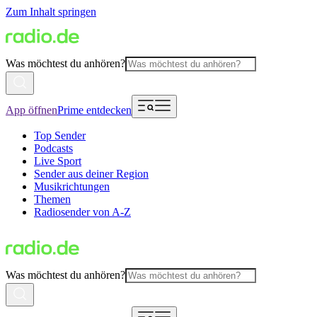
Zum Inhalt springen
Was möchtest du anhören?
App öffnen
Prime entdecken
Top Sender
Podcasts
Live Sport
Sender aus deiner Region
Musikrichtungen
Themen
Radiosender von A-Z
Was möchtest du anhören?