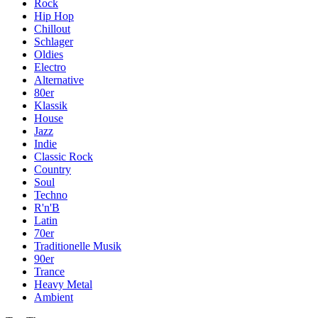
Rock
Hip Hop
Chillout
Schlager
Oldies
Electro
Alternative
80er
Klassik
House
Jazz
Indie
Classic Rock
Country
Soul
Techno
R'n'B
Latin
70er
Traditionelle Musik
90er
Trance
Heavy Metal
Ambient