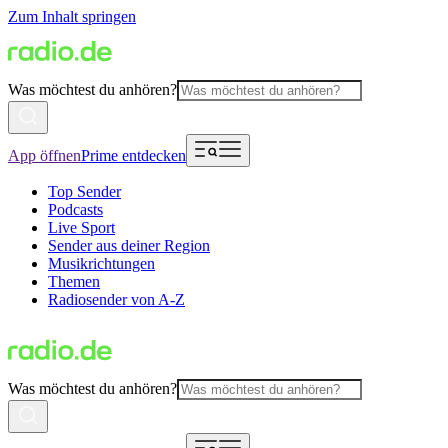
Zum Inhalt springen
Was möchtest du anhören?
App öffnen
Prime entdecken
Top Sender
Podcasts
Live Sport
Sender aus deiner Region
Musikrichtungen
Themen
Radiosender von A-Z
Was möchtest du anhören?