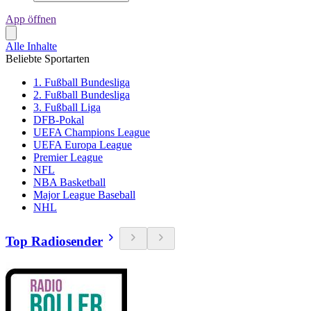
App öffnen
Alle Inhalte
Beliebte Sportarten
1. Fußball Bundesliga
2. Fußball Bundesliga
3. Fußball Liga
DFB-Pokal
UEFA Champions League
UEFA Europa League
Premier League
NFL
NBA Basketball
Major League Baseball
NHL
Top Radiosender