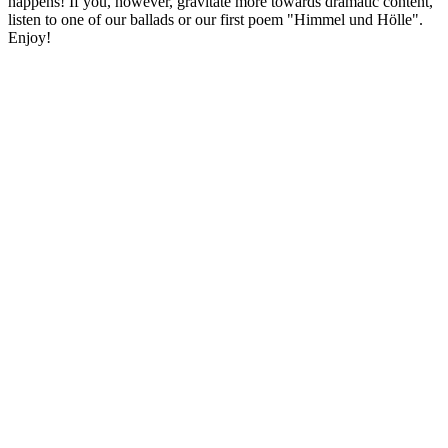
happens! If you, however, gravitate more towards dramatic content,
listen to one of our ballads or our first poem "Himmel und Hölle".
Enjoy!
Podcast-Website