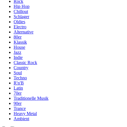
Rock
Hip Hop
Chillout
Schlager
Oldies
Electro
Alternative
80er
Klassik
House
Jazz
Indie
Classic Rock
Country
Soul
Techno
R'n'B
Latin
70er
Traditionelle Musik
90er
Trance
Heavy Metal
Ambient