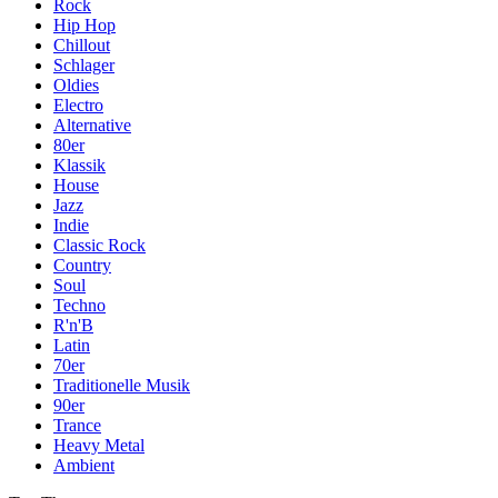
Rock
Hip Hop
Chillout
Schlager
Oldies
Electro
Alternative
80er
Klassik
House
Jazz
Indie
Classic Rock
Country
Soul
Techno
R'n'B
Latin
70er
Traditionelle Musik
90er
Trance
Heavy Metal
Ambient