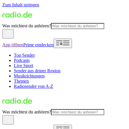
Zum Inhalt springen
Was möchtest du anhören?
App öffnen
Prime entdecken
Top Sender
Podcasts
Live Sport
Sender aus deiner Region
Musikrichtungen
Themen
Radiosender von A-Z
Was möchtest du anhören?