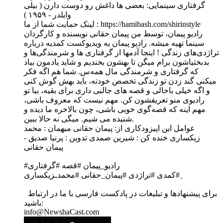
گرفتاری سینمایی: بعضی ها داغش رو دوست دارن ( بیلی
وایلدر - ۱۹۵۹ )
لینک حمایت شما از ما : https://hamibash.com/shirinstyle
راديو پیمان،‌ توسط من پیمان حقانی نویسنده و کارگردان
سینما تهیه میشه. رادیو پیمان یه ویديوکست کمدیه درباره
تراژدی‌های زندگی ! اینجا آدمها از گرفتاری ها و شرمندگی‌ها و
بدبختیاشون برام میگن تا بهشون بخندیم و شاید یادمون بیاد
که گرفتاری و شرمندگی مال همه‌س. شما هم اگه فکر
میکنی گند زدن تو زندگی تخصص خودته، باید بهش گوش کنی
و اگه خیلی باحالی و قصه های جالبی داری برای بقیه، بیا تو
رادیوی منو تعریفشون کن. مهم نیست که معروف باشی،
مهم اینه که قصه‌گوی خوبی باشی،‌ چون بالاخره ما دیده و
شنیده می شیم. میگی نه حالا ببین.
عوامل این اپیزودکاری از: پیمان حقانی میهمان : محمد
زیکساری خنده کن : شیرین صمدی تدوین : پرنیا صدیق -
پیمان حقانی
#رادیو_پیمان #قصه #گرفتاری
‌ِ#کمدی #تراژدی #پیمان_حقانی #محمدـزیکساری
برای پیشنهادها و تبلیغات در پادکست فارسی با ما در ارتباط
باشید:
info@NewshaCast.com