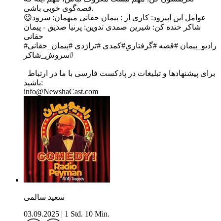
قصه‌گوی خوبی باشی.
عوامل این اپیزود: کاری از : پیمان حقانی میهمان: سرود😉
شاکر خنده کن: شیرین صمدی تدوین: پرنیا صدیق - پیمان
حقانی
#رادیو_پیمان #قصه #گرفتاری‌ِ#کمدی #تراژدی #پیمان_حقانی
#سروش_شاکر
برای پیشنهادها و تبلیغات در پادکست فارسی با ما در ارتباط
باشید:
info@NewshaCast.com
سعید سالمی
03.09.2025
|
1 Std. 10 Min.