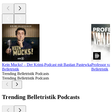
Kein Mucks! – Der Krimi-Podcast mit Bastian Pastewka
Professor va
Belletristik
Belletristik
Trending Belletristik Podcasts
Trending Belletristik Podcasts
Trending Belletristik Podcasts