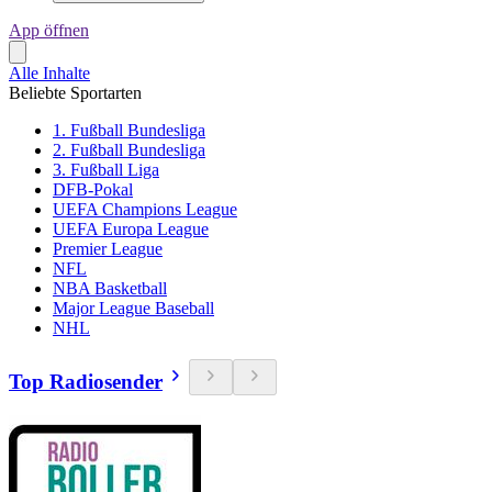
App öffnen
Alle Inhalte
Beliebte Sportarten
1. Fußball Bundesliga
2. Fußball Bundesliga
3. Fußball Liga
DFB-Pokal
UEFA Champions League
UEFA Europa League
Premier League
NFL
NBA Basketball
Major League Baseball
NHL
Top Radiosender