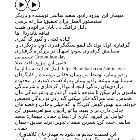
میهمان این اپیزود رادیو، سعید سالمی نویسنده و بازیگر
استدستور العمل برای تحقیق: منار ته برنجی
دلیل ترافیک بی پایان در اتوبان همت
قیافه نئاندرتال ها
کباده کشی و گبور گه گیری
گرفتاری اول: تولد یک لیمو سنگیگرفتاری دوم: بازیگری و
مصايبش گرفتاری سوم: اسهال در بزرگراه گرفتاری
سینمایی: Groundhog day
حامی این اپیزود بافت طلا
لینک حمایت شما از ما: https://hamibash.com/shirinstyle
راديو پیمان،‌ توسط من پیمان حقانی نویسنده و کارگردان
سینما تهیه میشه. رادیو پیمان یه پادکست کمدیه در محدوده
تراژدی‌های زندگی! اینجا آدمها از گرفتاری و شرمندگی
هاشون برام میگن تا متوجه باشیم گرفتاری و شرمندگی مال
همه‌س. شما هم اگه فکر میکنی گند زدن تو زندگی تخصص
خودته، باید بهش گوش کنی😉 و اگه خیلی باحالی و قصه های
جالبی داری برای بقیه، بیا تو رادیوی منو تعریفشون کن
عوامل این اپیزود: کاری از : پیمان حقانی میهمان: سعید
سالمی خنده کن: شیرین صمدی تدوین: پرنیا صدیق - پیمان
حقانی
این قسمت تقدیم می‌شود به مهناز جان کلاهدوزان.
#رادیو_پیمان #قصه #گرفتاری‌ِ#کمدی #تراژدی #پیمان_حقانی