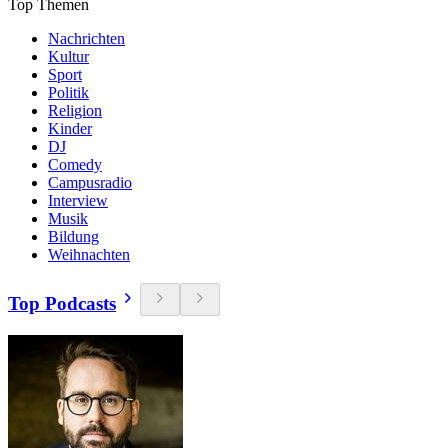
Top Themen
Nachrichten
Kultur
Sport
Politik
Religion
Kinder
DJ
Comedy
Campusradio
Interview
Musik
Bildung
Weihnachten
Top Podcasts