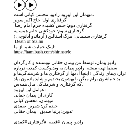
میهمان این اپیزود رادیو، محسن کیانی است.
گرفتاری اول: حاج اکبر سوبر
گرفتاری دوم: حبس کشیده حرم امام رضا
گرفتاری سوم: خودکشی خانم همسایه
گرفتاری سینمایی: مرگ استالین ( آرماندو ایانوچی )
Death of Stallin
لینک حمایت شما از ما:
https://hamibash.com/shirinstyle
راديو پیمان،‌ توسط من پیمان حقانی نویسنده و کارگردان
سینما تهیه میشه. رادیو پیمان یه ویديوکست کمدیه درباره
تراژدی‌های زندگی ! اینجا آدمها از گرفتاری ها و شرمندگی‌ها و
بدبختیاشون برام میگن تا بهشون بخندیم و شاید یادمون بیاد
که گرفتاری و شرمندگی مال همه‌س.
عوامل این اپیزود:
کاری از: پیمان حقانی
میهمان: محسن کیانی
خنده کن: شیرین صمدی
تدوین: پرنیا صدیق - پیمان حقانی
رادیو_پیمان #قصه #گرفتاری ‌ِ#کمدی