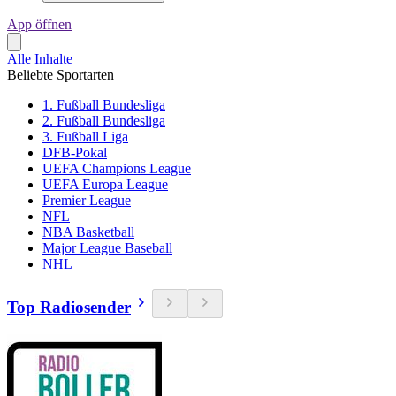
App öffnen
Alle Inhalte
Beliebte Sportarten
1. Fußball Bundesliga
2. Fußball Bundesliga
3. Fußball Liga
DFB-Pokal
UEFA Champions League
UEFA Europa League
Premier League
NFL
NBA Basketball
Major League Baseball
NHL
Top Radiosender