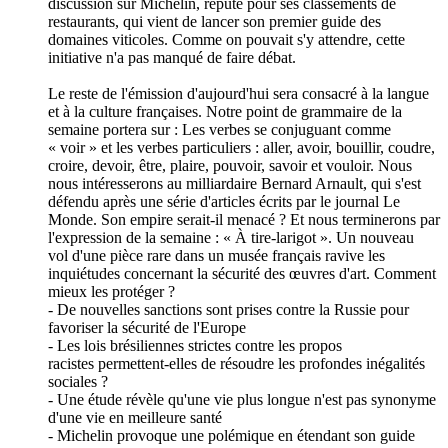
discussion sur Michelin, réputé pour ses classements de
restaurants, qui vient de lancer son premier guide des
domaines viticoles. Comme on pouvait s'y attendre, cette
initiative n'a pas manqué de faire débat.
Le reste de l'émission d'aujourd'hui sera consacré à la langue
et à la culture françaises. Notre point de grammaire de la
semaine portera sur : Les verbes se conjuguant comme
« voir » et les verbes particuliers : aller, avoir, bouillir, coudre,
croire, devoir, être, plaire, pouvoir, savoir et vouloir. Nous
nous intéresserons au milliardaire Bernard Arnault, qui s'est
défendu après une série d'articles écrits par le journal Le
Monde. Son empire serait-il menacé ? Et nous terminerons par
l'expression de la semaine : « À tire-larigot ». Un nouveau
vol d'une pièce rare dans un musée français ravive les
inquiétudes concernant la sécurité des œuvres d'art. Comment
mieux les protéger ?
- De nouvelles sanctions sont prises contre la Russie pour
favoriser la sécurité de l'Europe
- Les lois brésiliennes strictes contre les propos
racistes permettent-elles de résoudre les profondes inégalités
sociales ?
- Une étude révèle qu'une vie plus longue n'est pas synonyme
d'une vie en meilleure santé
- Michelin provoque une polémique en étendant son guide