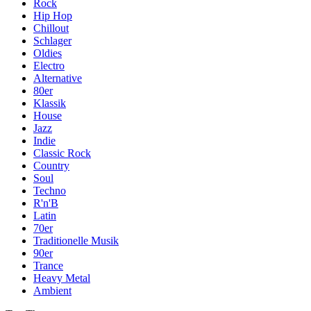
Rock
Hip Hop
Chillout
Schlager
Oldies
Electro
Alternative
80er
Klassik
House
Jazz
Indie
Classic Rock
Country
Soul
Techno
R'n'B
Latin
70er
Traditionelle Musik
90er
Trance
Heavy Metal
Ambient