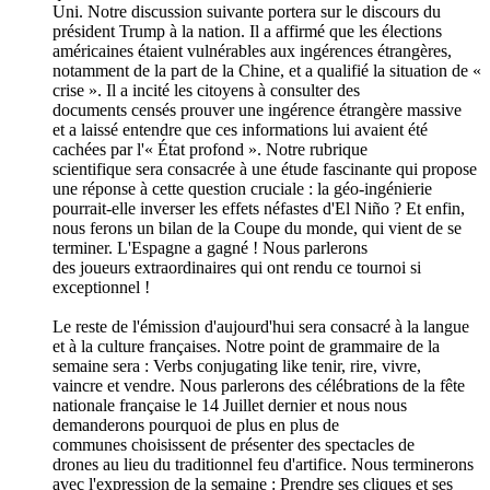
Uni. Notre discussion suivante portera sur le discours du
président Trump à la nation. Il a affirmé que les élections
américaines étaient vulnérables aux ingérences étrangères,
notamment de la part de la Chine, et a qualifié la situation de «
crise ». Il a incité les citoyens à consulter des
documents censés prouver une ingérence étrangère massive
et a laissé entendre que ces informations lui avaient été
cachées par l'« État profond ». Notre rubrique
scientifique sera consacrée à une étude fascinante qui propose
une réponse à cette question cruciale : la géo-ingénierie
pourrait-elle inverser les effets néfastes d'El Niño ? Et enfin,
nous ferons un bilan de la Coupe du monde, qui vient de se
terminer. L'Espagne a gagné ! Nous parlerons
des joueurs extraordinaires qui ont rendu ce tournoi si
exceptionnel !
Le reste de l'émission d'aujourd'hui sera consacré à la langue
et à la culture françaises. Notre point de grammaire de la
semaine sera : Verbs conjugating like tenir, rire, vivre,
vaincre et vendre. Nous parlerons des célébrations de la fête
nationale française le 14 Juillet dernier et nous nous
demanderons pourquoi de plus en plus de
communes choisissent de présenter des spectacles de
drones au lieu du traditionnel feu d'artifice. Nous terminerons
avec l'expression de la semaine : Prendre ses cliques et ses