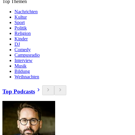
Top Themen
Nachrichten
Kultur
Sport
Politik
Religion
Kinder
DJ
Comedy
Campusradio
Interview
Musik
Bildung
Weihnachten
Top Podcasts