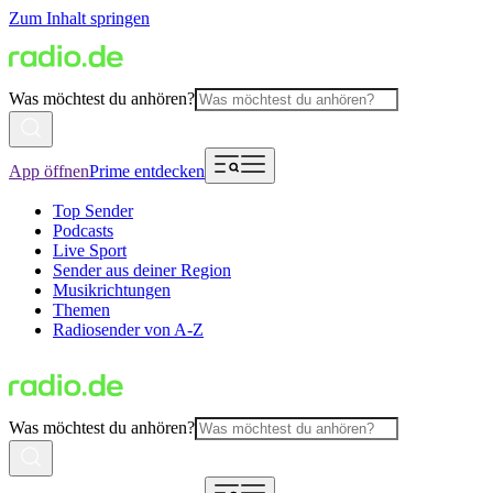
Zum Inhalt springen
Was möchtest du anhören?
App öffnen
Prime entdecken
Top Sender
Podcasts
Live Sport
Sender aus deiner Region
Musikrichtungen
Themen
Radiosender von A-Z
Was möchtest du anhören?