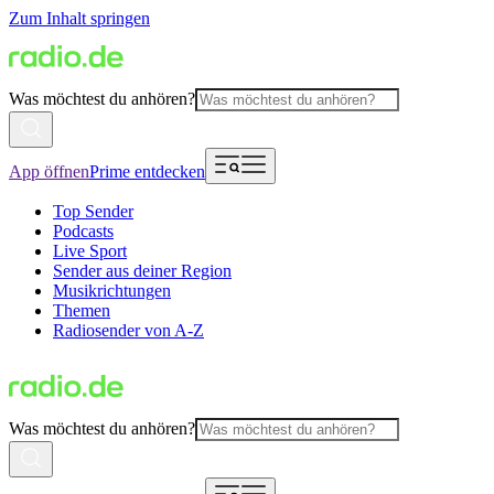
Zum Inhalt springen
Was möchtest du anhören?
App öffnen
Prime entdecken
Top Sender
Podcasts
Live Sport
Sender aus deiner Region
Musikrichtungen
Themen
Radiosender von A-Z
Was möchtest du anhören?