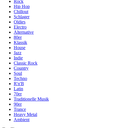
Rock
Hip Hop
Chillout
Schlager
Oldies
Electro
Alternative
80er
Klassik
House
Jazz
Indie
Classic Rock
Country
Soul
Techno
R'n'B
Latin
70er
Traditionelle Musik
90er
Trance
Heavy Metal
Ambient