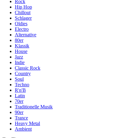
Rock
Hip Hop
Chillout
Schlager
Oldies
Electro
Alternative
80er
Klassik
House
Jazz
Indie
Classic Rock
Country
Soul
Techno
R'n'B
Latin
70er
Traditionelle Musik
90er
Trance
Heavy Metal
Ambient