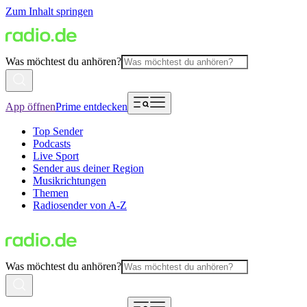
Zum Inhalt springen
Was möchtest du anhören?
App öffnen
Prime entdecken
Top Sender
Podcasts
Live Sport
Sender aus deiner Region
Musikrichtungen
Themen
Radiosender von A-Z
Was möchtest du anhören?