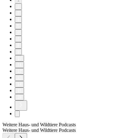
1
2
3
4
5
6
7
8
9
10
11
12
13
14
15
16
Weitere Haus- und Wildtiere Podcasts
Weitere Haus- und Wildtiere Podcasts