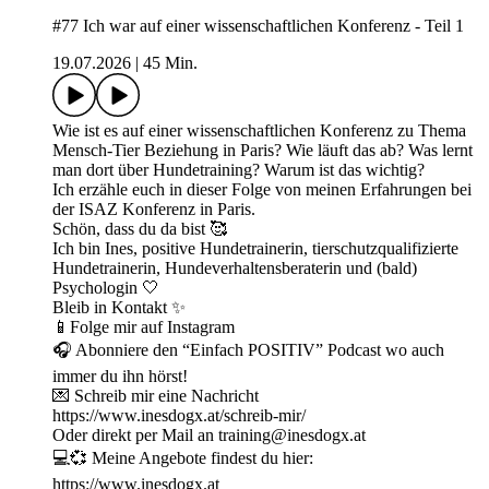
#77 Ich war auf einer wissenschaftlichen Konferenz - Teil 1
19.07.2026
|
45 Min.
Wie ist es auf einer wissenschaftlichen Konferenz zu Thema
Mensch-Tier Beziehung in Paris? Wie läuft das ab? Was lernt
man dort über Hundetraining? Warum ist das wichtig?
Ich erzähle euch in dieser Folge von meinen Erfahrungen bei
der ISAZ Konferenz in Paris.
Schön, dass du da bist 🥰
Ich bin Ines, positive Hundetrainerin, tierschutzqualifizierte
Hundetrainerin, Hundeverhaltensberaterin und (bald)
Psychologin 🤍
Bleib in Kontakt ✨
📱Folge mir auf ⁠Instagram⁠
🎧 Abonniere den “Einfach POSITIV” Podcast wo auch
immer du ihn hörst!
💌 Schreib mir eine Nachricht
https://www.inesdogx.at/schreib-mir/
Oder direkt per Mail an training@inesdogx.at⁠
💻💞 Meine Angebote findest du hier:
https://www.inesdogx.at