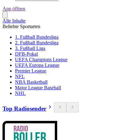
App öffnen
Alle Inhalte
Beliebte Sportarten
1. Fußball Bundesliga
2. Fußball Bundesliga
3. Fußball Liga
DFB-Pokal
UEFA Champions League
UEFA Europa League
Premier League
NFL
NBA Basketball
Major League Baseball
NHL
Top Radiosender