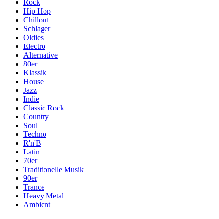
Rock
Hip Hop
Chillout
Schlager
Oldies
Electro
Alternative
80er
Klassik
House
Jazz
Indie
Classic Rock
Country
Soul
Techno
R'n'B
Latin
70er
Traditionelle Musik
90er
Trance
Heavy Metal
Ambient