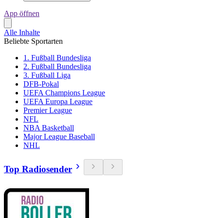
App öffnen
Alle Inhalte
Beliebte Sportarten
1. Fußball Bundesliga
2. Fußball Bundesliga
3. Fußball Liga
DFB-Pokal
UEFA Champions League
UEFA Europa League
Premier League
NFL
NBA Basketball
Major League Baseball
NHL
Top Radiosender