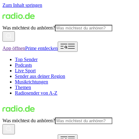
Zum Inhalt springen
Was möchtest du anhören?
App öffnen
Prime entdecken
Top Sender
Podcasts
Live Sport
Sender aus deiner Region
Musikrichtungen
Themen
Radiosender von A-Z
Was möchtest du anhören?