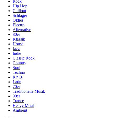
Rock
Hip Hop
Chillout
Schlager
Oldies
Electro
Alternative
80er
Klassik
House
Jazz
Indie
Classic Rock
Country
Soul
Techno
R'n'B
Latin
70er
Traditionelle Musik
90er
Trance
Heavy Metal
Ambient