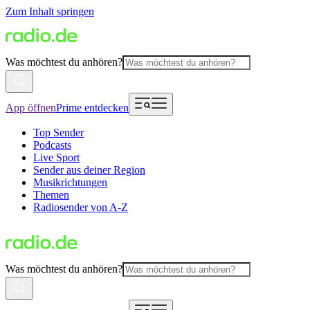
Zum Inhalt springen
Was möchtest du anhören?
App öffnen
Prime entdecken
Top Sender
Podcasts
Live Sport
Sender aus deiner Region
Musikrichtungen
Themen
Radiosender von A-Z
Was möchtest du anhören?