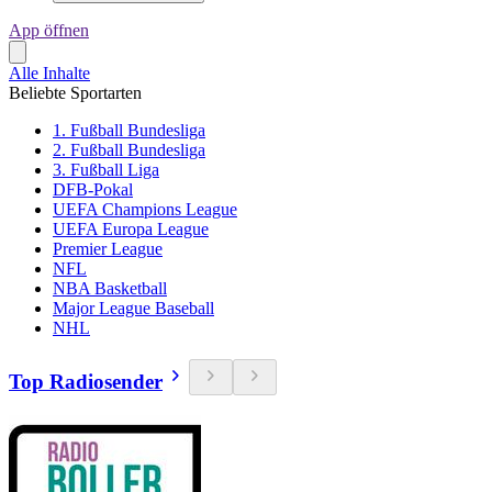
App öffnen
Alle Inhalte
Beliebte Sportarten
1. Fußball Bundesliga
2. Fußball Bundesliga
3. Fußball Liga
DFB-Pokal
UEFA Champions League
UEFA Europa League
Premier League
NFL
NBA Basketball
Major League Baseball
NHL
Top Radiosender