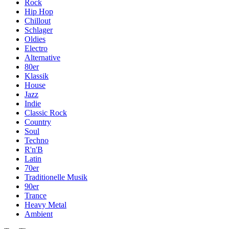
Rock
Hip Hop
Chillout
Schlager
Oldies
Electro
Alternative
80er
Klassik
House
Jazz
Indie
Classic Rock
Country
Soul
Techno
R'n'B
Latin
70er
Traditionelle Musik
90er
Trance
Heavy Metal
Ambient