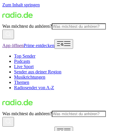
Zum Inhalt springen
Was möchtest du anhören?
App öffnen
Prime entdecken
Top Sender
Podcasts
Live Sport
Sender aus deiner Region
Musikrichtungen
Themen
Radiosender von A-Z
Was möchtest du anhören?