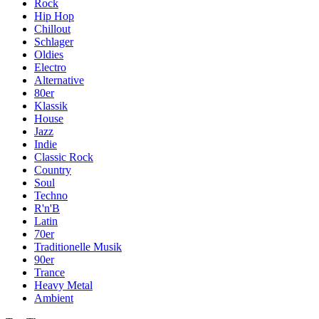
Rock
Hip Hop
Chillout
Schlager
Oldies
Electro
Alternative
80er
Klassik
House
Jazz
Indie
Classic Rock
Country
Soul
Techno
R'n'B
Latin
70er
Traditionelle Musik
90er
Trance
Heavy Metal
Ambient