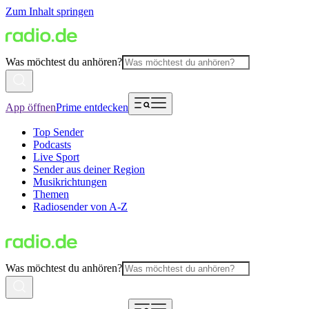
Zum Inhalt springen
Was möchtest du anhören?
App öffnen
Prime entdecken
Top Sender
Podcasts
Live Sport
Sender aus deiner Region
Musikrichtungen
Themen
Radiosender von A-Z
Was möchtest du anhören?