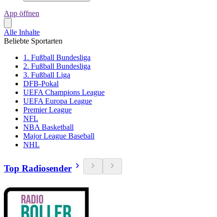
App öffnen
Alle Inhalte
Beliebte Sportarten
1. Fußball Bundesliga
2. Fußball Bundesliga
3. Fußball Liga
DFB-Pokal
UEFA Champions League
UEFA Europa League
Premier League
NFL
NBA Basketball
Major League Baseball
NHL
Top Radiosender