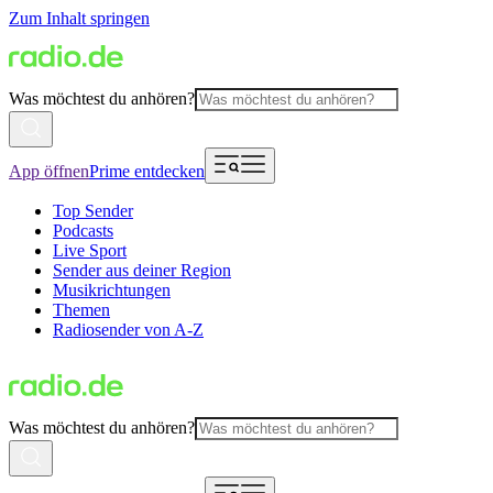
Zum Inhalt springen
Was möchtest du anhören?
App öffnen
Prime entdecken
Top Sender
Podcasts
Live Sport
Sender aus deiner Region
Musikrichtungen
Themen
Radiosender von A-Z
Was möchtest du anhören?