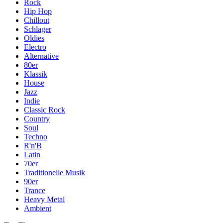
Rock
Hip Hop
Chillout
Schlager
Oldies
Electro
Alternative
80er
Klassik
House
Jazz
Indie
Classic Rock
Country
Soul
Techno
R'n'B
Latin
70er
Traditionelle Musik
90er
Trance
Heavy Metal
Ambient