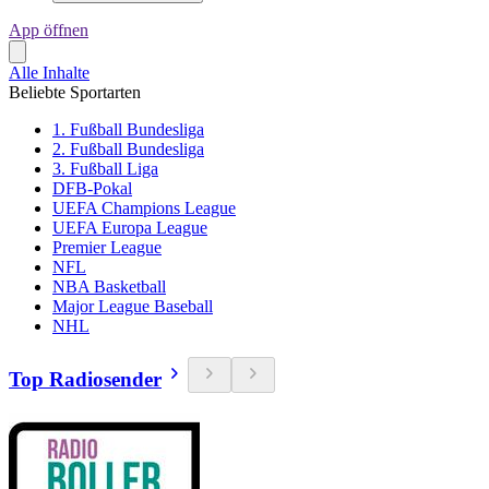
App öffnen
Alle Inhalte
Beliebte Sportarten
1. Fußball Bundesliga
2. Fußball Bundesliga
3. Fußball Liga
DFB-Pokal
UEFA Champions League
UEFA Europa League
Premier League
NFL
NBA Basketball
Major League Baseball
NHL
Top Radiosender