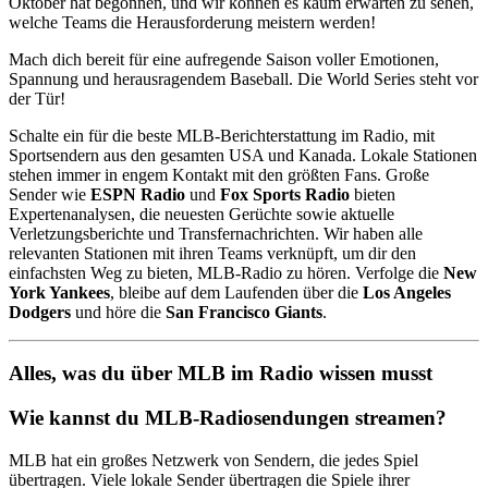
Oktober hat begonnen, und wir können es kaum erwarten zu sehen,
welche Teams die Herausforderung meistern werden!
Mach dich bereit für eine aufregende Saison voller Emotionen,
Spannung und herausragendem Baseball. Die World Series steht vor
der Tür!
Schalte ein für die beste MLB-Berichterstattung im Radio, mit
Sportsendern aus den gesamten USA und Kanada. Lokale Stationen
stehen immer in engem Kontakt mit den größten Fans. Große
Sender wie
ESPN Radio
und
Fox Sports Radio
bieten
Expertenanalysen, die neuesten Gerüchte sowie aktuelle
Verletzungsberichte und Transfernachrichten. Wir haben alle
relevanten Stationen mit ihren Teams verknüpft, um dir den
einfachsten Weg zu bieten, MLB-Radio zu hören. Verfolge die
New
York Yankees
, bleibe auf dem Laufenden über die
Los Angeles
Dodgers
und höre die
San Francisco Giants
.
Alles, was du über MLB im Radio wissen musst
Wie kannst du MLB-Radiosendungen streamen?
MLB hat ein großes Netzwerk von Sendern, die jedes Spiel
übertragen. Viele lokale Sender übertragen die Spiele ihrer