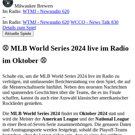
Milwaukee Brewers
Im Radio:
WTMJ - Newsradio 620
-
-
Im Radio:
WTMJ - Newsradio 620
WCCO - News Talk 830
Details zum Spiel
Aktuelle Spiele
⚾ MLB World Series 2024 live im Radio
im Oktober ⚾
Schalte ein, um die MLB World Series 2024 live im Radio zu
verfolgen, mit umfassender Berichterstattung vor dem Spiel, die auf
die Meisterschaftsserie hinführt. Neben den neuesten Nachrichten
und spannenden Geschichten über die Teams, die es ins Finale
schaffen, kannst du auch eine Auswahl klassischer amerikanischer
Rocklieder genießen.
Die
MLB World Series 2024
findet im
Oktober 2024
statt und
wird die Meister der
American League
und der
National League
in einer Best-of-Seven-Serie zusammenbringen. Die genauen Daten
und Austragungsorte werden festgelegt, sobald die Playoff-Teams