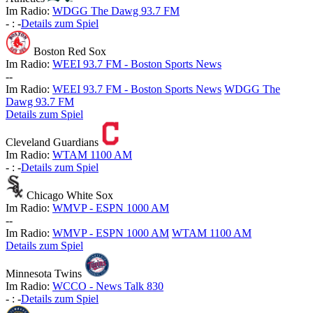
Im Radio:
WDGG The Dawg 93.7 FM
-
:
-
Details zum Spiel
Boston Red Sox
Im Radio:
WEEI 93.7 FM - Boston Sports News
-
-
Im Radio:
WEEI 93.7 FM - Boston Sports News
WDGG The
Dawg 93.7 FM
Details zum Spiel
Cleveland Guardians
Im Radio:
WTAM 1100 AM
-
:
-
Details zum Spiel
Chicago White Sox
Im Radio:
WMVP - ESPN 1000 AM
-
-
Im Radio:
WMVP - ESPN 1000 AM
WTAM 1100 AM
Details zum Spiel
Minnesota Twins
Im Radio:
WCCO - News Talk 830
-
:
-
Details zum Spiel