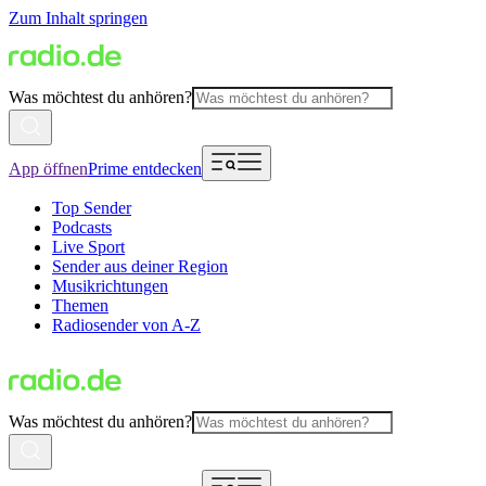
Zum Inhalt springen
Was möchtest du anhören?
App öffnen
Prime entdecken
Top Sender
Podcasts
Live Sport
Sender aus deiner Region
Musikrichtungen
Themen
Radiosender von A-Z
Was möchtest du anhören?