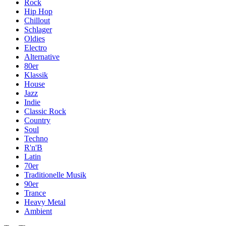
Rock
Hip Hop
Chillout
Schlager
Oldies
Electro
Alternative
80er
Klassik
House
Jazz
Indie
Classic Rock
Country
Soul
Techno
R'n'B
Latin
70er
Traditionelle Musik
90er
Trance
Heavy Metal
Ambient