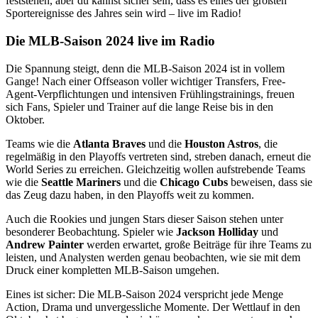
feststehen, aber du kannst sicher sein, dass es eines der größten
Sportereignisse des Jahres sein wird – live im Radio!
Die MLB-Saison 2024 live im Radio
Die Spannung steigt, denn die MLB-Saison 2024 ist in vollem
Gange! Nach einer Offseason voller wichtiger Transfers, Free-
Agent-Verpflichtungen und intensiven Frühlingstrainings, freuen
sich Fans, Spieler und Trainer auf die lange Reise bis in den
Oktober.
Teams wie die
Atlanta Braves
und die
Houston Astros
, die
regelmäßig in den Playoffs vertreten sind, streben danach, erneut die
World Series zu erreichen. Gleichzeitig wollen aufstrebende Teams
wie die
Seattle Mariners
und die
Chicago Cubs
beweisen, dass sie
das Zeug dazu haben, in den Playoffs weit zu kommen.
Auch die Rookies und jungen Stars dieser Saison stehen unter
besonderer Beobachtung. Spieler wie
Jackson Holliday
und
Andrew Painter
werden erwartet, große Beiträge für ihre Teams zu
leisten, und Analysten werden genau beobachten, wie sie mit dem
Druck einer kompletten MLB-Saison umgehen.
Eines ist sicher: Die MLB-Saison 2024 verspricht jede Menge
Action, Drama und unvergessliche Momente. Der Wettlauf in den