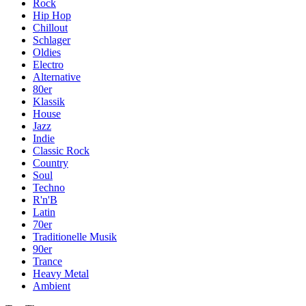
Rock
Hip Hop
Chillout
Schlager
Oldies
Electro
Alternative
80er
Klassik
House
Jazz
Indie
Classic Rock
Country
Soul
Techno
R'n'B
Latin
70er
Traditionelle Musik
90er
Trance
Heavy Metal
Ambient