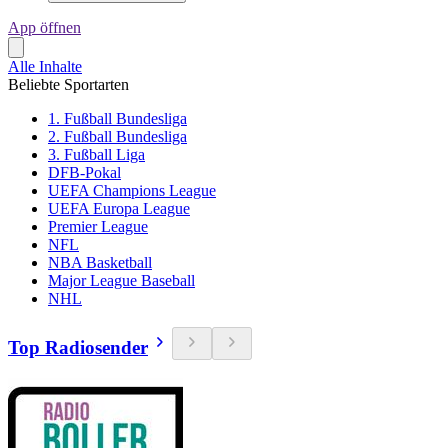
App öffnen
Alle Inhalte
Beliebte Sportarten
1. Fußball Bundesliga
2. Fußball Bundesliga
3. Fußball Liga
DFB-Pokal
UEFA Champions League
UEFA Europa League
Premier League
NFL
NBA Basketball
Major League Baseball
NHL
Top Radiosender