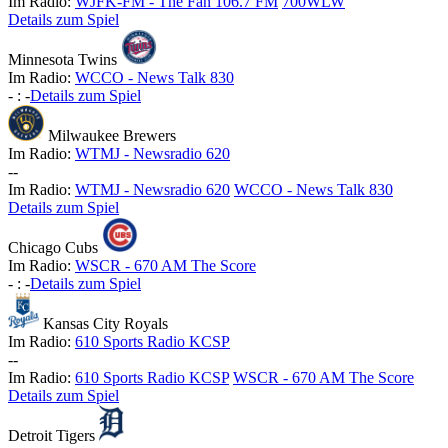
Im Radio:
WJFK-FM - The Fan 106.7 FM
700WLW
Details zum Spiel
Minnesota Twins
Im Radio:
WCCO - News Talk 830
-
:
-
Details zum Spiel
Milwaukee Brewers
Im Radio:
WTMJ - Newsradio 620
-
-
Im Radio:
WTMJ - Newsradio 620
WCCO - News Talk 830
Details zum Spiel
Chicago Cubs
Im Radio:
WSCR - 670 AM The Score
-
:
-
Details zum Spiel
Kansas City Royals
Im Radio:
610 Sports Radio KCSP
-
-
Im Radio:
610 Sports Radio KCSP
WSCR - 670 AM The Score
Details zum Spiel
Detroit Tigers