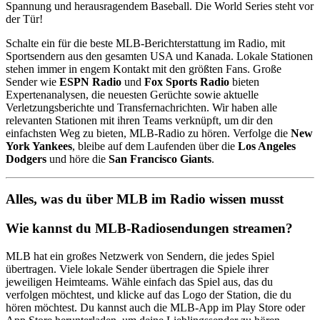
Spannung und herausragendem Baseball. Die World Series steht vor
der Tür!
Schalte ein für die beste MLB-Berichterstattung im Radio, mit
Sportsendern aus den gesamten USA und Kanada. Lokale Stationen
stehen immer in engem Kontakt mit den größten Fans. Große
Sender wie
ESPN Radio
und
Fox Sports Radio
bieten
Expertenanalysen, die neuesten Gerüchte sowie aktuelle
Verletzungsberichte und Transfernachrichten. Wir haben alle
relevanten Stationen mit ihren Teams verknüpft, um dir den
einfachsten Weg zu bieten, MLB-Radio zu hören. Verfolge die
New
York Yankees
, bleibe auf dem Laufenden über die
Los Angeles
Dodgers
und höre die
San Francisco Giants
.
Alles, was du über MLB im Radio wissen musst
Wie kannst du MLB-Radiosendungen streamen?
MLB hat ein großes Netzwerk von Sendern, die jedes Spiel
übertragen. Viele lokale Sender übertragen die Spiele ihrer
jeweiligen Heimteams. Wähle einfach das Spiel aus, das du
verfolgen möchtest, und klicke auf das Logo der Station, die du
hören möchtest. Du kannst auch die MLB-App im Play Store oder