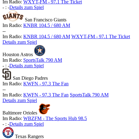
Im Radio:
WXYT-FM - 97.1 The Ticket
-
:
-
Details zum Spiel
San Francisco Giants
Im Radio:
KNBR 104.5 / 680 AM
-
-
Im Radio:
KNBR 104.5 / 680 AM
WXYT-FM - 97.1 The Ticket
Details zum Spiel
Houston Astros
Im Radio:
SportsTalk 790 AM
-
:
-
Details zum Spiel
San Diego Padres
Im Radio:
KWFN - 97.3 The Fan
-
-
Im Radio:
KWFN - 97.3 The Fan
SportsTalk 790 AM
Details zum Spiel
Baltimore Orioles
Im Radio:
WBZFM - The Sports Hub 98.5
-
:
-
Details zum Spiel
Texas Rangers