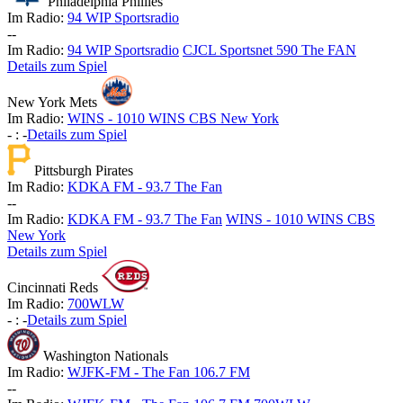
Philadelphia Phillies
Im Radio:
94 WIP Sportsradio
-
-
Im Radio:
94 WIP Sportsradio
CJCL Sportsnet 590 The FAN
Details zum Spiel
New York Mets
Im Radio:
WINS - 1010 WINS CBS New York
-
:
-
Details zum Spiel
Pittsburgh Pirates
Im Radio:
KDKA FM - 93.7 The Fan
-
-
Im Radio:
KDKA FM - 93.7 The Fan
WINS - 1010 WINS CBS
New York
Details zum Spiel
Cincinnati Reds
Im Radio:
700WLW
-
:
-
Details zum Spiel
Washington Nationals
Im Radio:
WJFK-FM - The Fan 106.7 FM
-
-