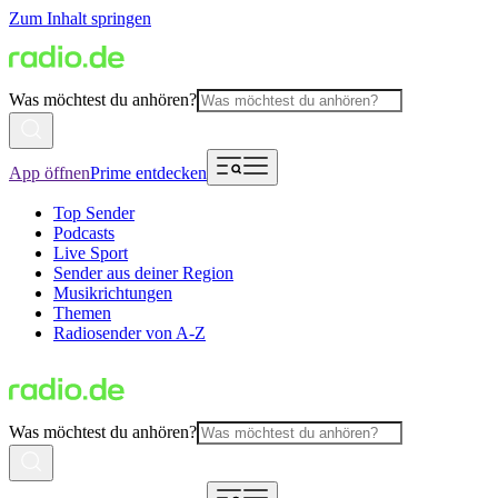
Zum Inhalt springen
Was möchtest du anhören?
App öffnen
Prime entdecken
Top Sender
Podcasts
Live Sport
Sender aus deiner Region
Musikrichtungen
Themen
Radiosender von A-Z
Was möchtest du anhören?