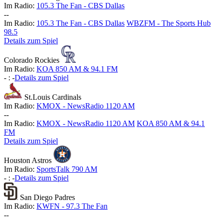
Im Radio:
105.3 The Fan - CBS Dallas
-
-
Im Radio:
105.3 The Fan - CBS Dallas
WBZFM - The Sports Hub
98.5
Details zum Spiel
Colorado Rockies
Im Radio:
KOA 850 AM & 94.1 FM
-
:
-
Details zum Spiel
St.Louis Cardinals
Im Radio:
KMOX - NewsRadio 1120 AM
-
-
Im Radio:
KMOX - NewsRadio 1120 AM
KOA 850 AM & 94.1
FM
Details zum Spiel
Houston Astros
Im Radio:
SportsTalk 790 AM
-
:
-
Details zum Spiel
San Diego Padres
Im Radio:
KWFN - 97.3 The Fan
-
-