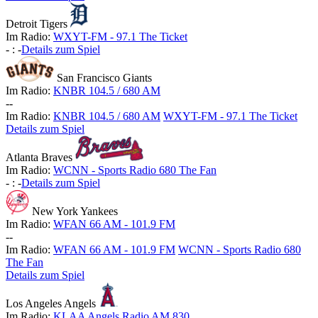
Detroit Tigers
Im Radio:
WXYT-FM - 97.1 The Ticket
-
:
-
Details zum Spiel
San Francisco Giants
Im Radio:
KNBR 104.5 / 680 AM
-
-
Im Radio:
KNBR 104.5 / 680 AM
WXYT-FM - 97.1 The Ticket
Details zum Spiel
Atlanta Braves
Im Radio:
WCNN - Sports Radio 680 The Fan
-
:
-
Details zum Spiel
New York Yankees
Im Radio:
WFAN 66 AM - 101.9 FM
-
-
Im Radio:
WFAN 66 AM - 101.9 FM
WCNN - Sports Radio 680
The Fan
Details zum Spiel
Los Angeles Angels
Im Radio:
KLAA Angels Radio AM 830