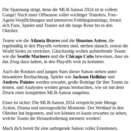
Die Spannung steigt, denn die MLB-Saison 2024 ist in vollem
Gange! Nach einer Offseason voller wichtiger Transfers, Free-
Agent-Verpflichtungen und intensiven Frühlingstrainings, freuen
sich Fans, Spieler und Trainer auf die lange Reise bis in den
Oktober.
Teams wie die
Atlanta Braves
und die
Houston Astros
, die
regelmäßig in den Playoffs vertreten sind, streben danach, erneut die
World Series zu erreichen. Gleichzeitig wollen aufstrebende Teams
wie die
Seattle Mariners
und die
Chicago Cubs
beweisen, dass sie
das Zeug dazu haben, in den Playoffs weit zu kommen.
Auch die Rookies und jungen Stars dieser Saison stehen unter
besonderer Beobachtung. Spieler wie
Jackson Holliday
und
Andrew Painter
werden erwartet, große Beiträge für ihre Teams zu
leisten, und Analysten werden genau beobachten, wie sie mit dem
Druck einer kompletten MLB-Saison umgehen.
Eines ist sicher: Die MLB-Saison 2024 verspricht jede Menge
Action, Drama und unvergessliche Momente. Der Wettlauf in den
Oktober hat begonnen, und wir können es kaum erwarten zu sehen,
welche Teams die Herausforderung meistern werden!
Mach dich bereit für eine aufregende Saison voller Emotionen,