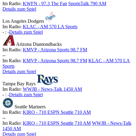
Im Radio:
KWFN - 97.3 The Fan
SportsTalk 790 AM
Details zum Spiel
Los Angeles Dodgers
Im Radio:
KLAC - AM 570 LA Sports
-
:
-
Details zum Spiel
Arizona Diamondbacks
Im Radio:
KMVP - Arizona Sports 98.7 FM
-
-
Im Radio:
KMVP - Arizona Sports 98.7 FM
KLAC - AM 570 LA
Sports
Details zum Spiel
Tampa Bay Rays
Im Radio:
WWJB - News-Talk 1450 AM
-
:
-
Details zum Spiel
Seattle Mariners
Im Radio:
KIRO - 710 ESPN Seattle 710 AM
-
-
Im Radio:
KIRO - 710 ESPN Seattle 710 AM
WWJB - News-Talk
1450 AM
Details zum Spiel