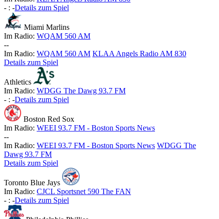
-
:
-
Details zum Spiel
Miami Marlins
Im Radio:
WQAM 560 AM
-
-
Im Radio:
WQAM 560 AM
KLAA Angels Radio AM 830
Details zum Spiel
Athletics
Im Radio:
WDGG The Dawg 93.7 FM
-
:
-
Details zum Spiel
Boston Red Sox
Im Radio:
WEEI 93.7 FM - Boston Sports News
-
-
Im Radio:
WEEI 93.7 FM - Boston Sports News
WDGG The
Dawg 93.7 FM
Details zum Spiel
Toronto Blue Jays
Im Radio:
CJCL Sportsnet 590 The FAN
-
:
-
Details zum Spiel