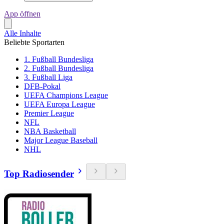
App öffnen
Alle Inhalte
Beliebte Sportarten
1. Fußball Bundesliga
2. Fußball Bundesliga
3. Fußball Liga
DFB-Pokal
UEFA Champions League
UEFA Europa League
Premier League
NFL
NBA Basketball
Major League Baseball
NHL
Top Radiosender