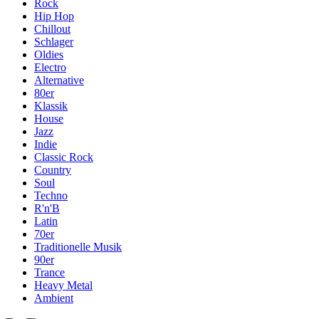
Rock
Hip Hop
Chillout
Schlager
Oldies
Electro
Alternative
80er
Klassik
House
Jazz
Indie
Classic Rock
Country
Soul
Techno
R'n'B
Latin
70er
Traditionelle Musik
90er
Trance
Heavy Metal
Ambient