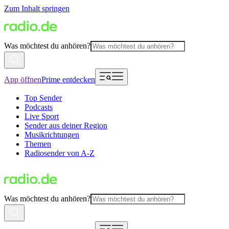
Zum Inhalt springen
Was möchtest du anhören?
App öffnen
Prime entdecken
Top Sender
Podcasts
Live Sport
Sender aus deiner Region
Musikrichtungen
Themen
Radiosender von A-Z
Was möchtest du anhören?