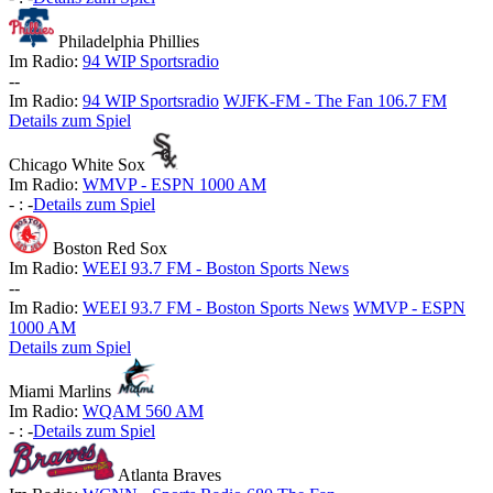
Philadelphia Phillies
Im Radio:
94 WIP Sportsradio
-
-
Im Radio:
94 WIP Sportsradio
WJFK-FM - The Fan 106.7 FM
Details zum Spiel
Chicago White Sox
Im Radio:
WMVP - ESPN 1000 AM
-
:
-
Details zum Spiel
Boston Red Sox
Im Radio:
WEEI 93.7 FM - Boston Sports News
-
-
Im Radio:
WEEI 93.7 FM - Boston Sports News
WMVP - ESPN
1000 AM
Details zum Spiel
Miami Marlins
Im Radio:
WQAM 560 AM
-
:
-
Details zum Spiel
Atlanta Braves