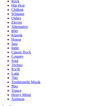
Rock
Hip Hop
Chillout
Schlager
Oldies
Electro
Alternative
80er
Klassik
House
Jazz
Indie
Classic Rock
Country
Soul
Techno
R'n'B
Latin
70er
Traditionelle Musik
90er
Trance
Heavy Metal
Ambient