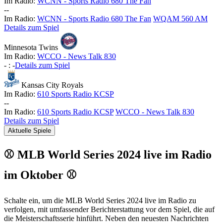
Im Radio:
WCNN - Sports Radio 680 The Fan
-
-
Im Radio:
WCNN - Sports Radio 680 The Fan
WQAM 560 AM
Details zum Spiel
Minnesota Twins
Im Radio:
WCCO - News Talk 830
-
:
-
Details zum Spiel
Kansas City Royals
Im Radio:
610 Sports Radio KCSP
-
-
Im Radio:
610 Sports Radio KCSP
WCCO - News Talk 830
Details zum Spiel
Aktuelle Spiele
⚾ MLB World Series 2024 live im Radio
im Oktober ⚾
Schalte ein, um die MLB World Series 2024 live im Radio zu
verfolgen, mit umfassender Berichterstattung vor dem Spiel, die auf
die Meisterschaftsserie hinführt. Neben den neuesten Nachrichten