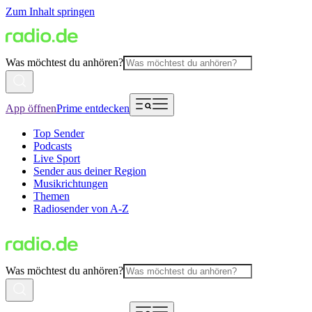
Zum Inhalt springen
Was möchtest du anhören?
App öffnen
Prime entdecken
Top Sender
Podcasts
Live Sport
Sender aus deiner Region
Musikrichtungen
Themen
Radiosender von A-Z
Was möchtest du anhören?