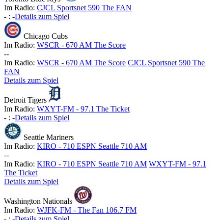
Im Radio:
CJCL Sportsnet 590 The FAN
-
:
-
Details zum Spiel
Chicago Cubs
Im Radio:
WSCR - 670 AM The Score
-
-
Im Radio:
WSCR - 670 AM The Score
CJCL Sportsnet 590 The
FAN
Details zum Spiel
Detroit Tigers
Im Radio:
WXYT-FM - 97.1 The Ticket
-
:
-
Details zum Spiel
Seattle Mariners
Im Radio:
KIRO - 710 ESPN Seattle 710 AM
-
-
Im Radio:
KIRO - 710 ESPN Seattle 710 AM
WXYT-FM - 97.1
The Ticket
Details zum Spiel
Washington Nationals
Im Radio:
WJFK-FM - The Fan 106.7 FM
-
:
-
Details zum Spiel