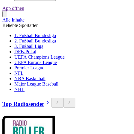
App öffnen
Alle Inhalte
Beliebte Sportarten
1. Fußball Bundesliga
2. Fußball Bundesliga
3. Fußball Liga
DFB-Pokal
UEFA Champions League
UEFA Europa League
Premier League
NFL
NBA Basketball
Major League Baseball
NHL
Top Radiosender