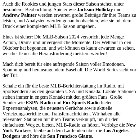
Auch die Rookies und jungen Stars dieser Saison stehen unter
besonderer Beobachtung. Spieler wie
Jackson Holliday
und
Andrew Painter
werden erwartet, große Beiträge für ihre Teams zu
leisten, und Analysten werden genau beobachten, wie sie mit dem
Druck einer kompletten MLB-Saison umgehen.
Eines ist sicher: Die MLB-Saison 2024 verspricht jede Menge
Action, Drama und unvergessliche Momente. Der Wettlauf in den
Oktober hat begonnen, und wir können es kaum erwarten zu sehen,
welche Teams die Herausforderung meistern werden!
Mach dich bereit für eine aufregende Saison voller Emotionen,
Spannung und herausragendem Baseball. Die World Series steht vor
der Tür!
Schalte ein für die beste MLB-Berichterstattung im Radio, mit
Sportsendern aus den gesamten USA und Kanada. Lokale Stationen
stehen immer in engem Kontakt mit den größten Fans. Große
Sender wie
ESPN Radio
und
Fox Sports Radio
bieten
Expertenanalysen, die neuesten Gerüchte sowie aktuelle
Verletzungsberichte und Transfernachrichten. Wir haben alle
relevanten Stationen mit ihren Teams verknüpft, um dir den
einfachsten Weg zu bieten, MLB-Radio zu hören. Verfolge die
New
York Yankees
, bleibe auf dem Laufenden über die
Los Angeles
Dodgers
und höre die
San Francisco Giants
.