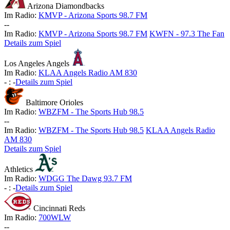
Arizona Diamondbacks
Im Radio:
KMVP - Arizona Sports 98.7 FM
-
-
Im Radio:
KMVP - Arizona Sports 98.7 FM
KWFN - 97.3 The Fan
Details zum Spiel
Los Angeles Angels
Im Radio:
KLAA Angels Radio AM 830
-
:
-
Details zum Spiel
Baltimore Orioles
Im Radio:
WBZFM - The Sports Hub 98.5
-
-
Im Radio:
WBZFM - The Sports Hub 98.5
KLAA Angels Radio
AM 830
Details zum Spiel
Athletics
Im Radio:
WDGG The Dawg 93.7 FM
-
:
-
Details zum Spiel
Cincinnati Reds
Im Radio:
700WLW
-
-