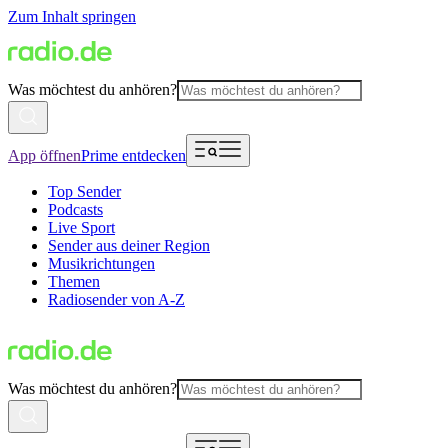
Zum Inhalt springen
Was möchtest du anhören?
App öffnen
Prime entdecken
Top Sender
Podcasts
Live Sport
Sender aus deiner Region
Musikrichtungen
Themen
Radiosender von A-Z
Was möchtest du anhören?