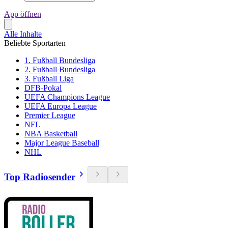
App öffnen
Alle Inhalte
Beliebte Sportarten
1. Fußball Bundesliga
2. Fußball Bundesliga
3. Fußball Liga
DFB-Pokal
UEFA Champions League
UEFA Europa League
Premier League
NFL
NBA Basketball
Major League Baseball
NHL
Top Radiosender