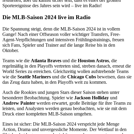
feststehen, aber du kannst sicher sein, dass es eines der größten
Sportereignisse des Jahres sein wird – live im Radio!
Die MLB-Saison 2024 live im Radio
Die Spannung steigt, denn die MLB-Saison 2024 ist in vollem
Gange! Nach einer Offseason voller wichtiger Transfers, Free-
Agent-Verpflichtungen und intensiven Frühlingstrainings, freuen
sich Fans, Spieler und Trainer auf die lange Reise bis in den
Oktober.
Teams wie die
Atlanta Braves
und die
Houston Astros
, die
regelmäßig in den Playoffs vertreten sind, streben danach, erneut die
World Series zu erreichen. Gleichzeitig wollen aufstrebende Teams
wie die
Seattle Mariners
und die
Chicago Cubs
beweisen, dass sie
das Zeug dazu haben, in den Playoffs weit zu kommen.
Auch die Rookies und jungen Stars dieser Saison stehen unter
besonderer Beobachtung. Spieler wie
Jackson Holliday
und
Andrew Painter
werden erwartet, große Beiträge für ihre Teams zu
leisten, und Analysten werden genau beobachten, wie sie mit dem
Druck einer kompletten MLB-Saison umgehen.
Eines ist sicher: Die MLB-Saison 2024 verspricht jede Menge
Action, Drama und unvergessliche Momente. Der Wettlauf in den