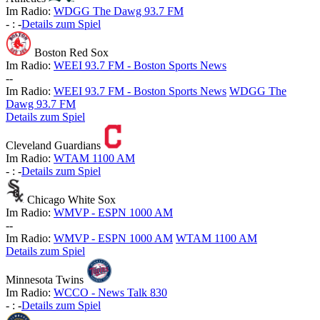
Im Radio:
WDGG The Dawg 93.7 FM
-
:
-
Details zum Spiel
Boston Red Sox
Im Radio:
WEEI 93.7 FM - Boston Sports News
-
-
Im Radio:
WEEI 93.7 FM - Boston Sports News
WDGG The
Dawg 93.7 FM
Details zum Spiel
Cleveland Guardians
Im Radio:
WTAM 1100 AM
-
:
-
Details zum Spiel
Chicago White Sox
Im Radio:
WMVP - ESPN 1000 AM
-
-
Im Radio:
WMVP - ESPN 1000 AM
WTAM 1100 AM
Details zum Spiel
Minnesota Twins
Im Radio:
WCCO - News Talk 830
-
:
-
Details zum Spiel