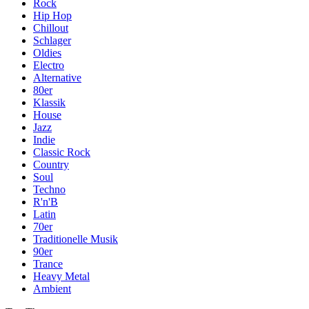
Rock
Hip Hop
Chillout
Schlager
Oldies
Electro
Alternative
80er
Klassik
House
Jazz
Indie
Classic Rock
Country
Soul
Techno
R'n'B
Latin
70er
Traditionelle Musik
90er
Trance
Heavy Metal
Ambient