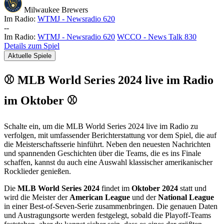
Milwaukee Brewers
Im Radio:
WTMJ - Newsradio 620
-
-
Im Radio:
WTMJ - Newsradio 620
WCCO - News Talk 830
Details zum Spiel
Aktuelle Spiele
⚾ MLB World Series 2024 live im Radio
im Oktober ⚾
Schalte ein, um die MLB World Series 2024 live im Radio zu
verfolgen, mit umfassender Berichterstattung vor dem Spiel, die auf
die Meisterschaftsserie hinführt. Neben den neuesten Nachrichten
und spannenden Geschichten über die Teams, die es ins Finale
schaffen, kannst du auch eine Auswahl klassischer amerikanischer
Rocklieder genießen.
Die
MLB World Series 2024
findet im
Oktober 2024
statt und
wird die Meister der
American League
und der
National League
in einer Best-of-Seven-Serie zusammenbringen. Die genauen Daten
und Austragungsorte werden festgelegt, sobald die Playoff-Teams