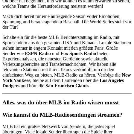
Oktober hat begonnen, und wir können es kaum erwarten zu sehen,
welche Teams die Herausforderung meistern werden!
Mach dich bereit für eine aufregende Saison voller Emotionen,
Spannung und herausragendem Baseball. Die World Series steht vor
der Tür!
Schalte ein für die beste MLB-Berichterstattung im Radio, mit
Sportsendern aus den gesamten USA und Kanada. Lokale Stationen
stehen immer in engem Kontakt mit den größten Fans. Große
Sender wie
ESPN Radio
und
Fox Sports Radio
bieten
Expertenanalysen, die neuesten Gerüchte sowie aktuelle
Verletzungsberichte und Transfernachrichten. Wir haben alle
relevanten Stationen mit ihren Teams verknüpft, um dir den
einfachsten Weg zu bieten, MLB-Radio zu hören. Verfolge die
New
York Yankees
, bleibe auf dem Laufenden über die
Los Angeles
Dodgers
und höre die
San Francisco Giants
.
Alles, was du über MLB im Radio wissen musst
Wie kannst du MLB-Radiosendungen streamen?
MLB hat ein großes Netzwerk von Sendern, die jedes Spiel
übertragen. Viele lokale Sender übertragen die Spiele ihrer