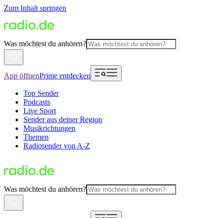
Zum Inhalt springen
Was möchtest du anhören?
App öffnen
Prime entdecken
Top Sender
Podcasts
Live Sport
Sender aus deiner Region
Musikrichtungen
Themen
Radiosender von A-Z
Was möchtest du anhören?