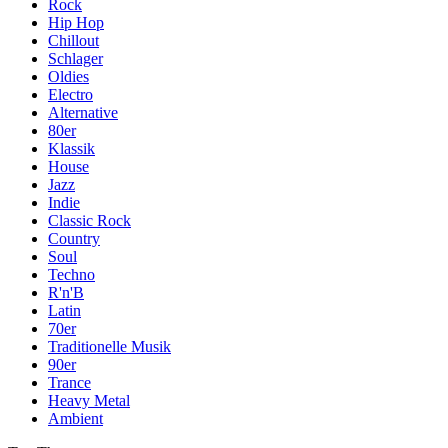
Rock
Hip Hop
Chillout
Schlager
Oldies
Electro
Alternative
80er
Klassik
House
Jazz
Indie
Classic Rock
Country
Soul
Techno
R'n'B
Latin
70er
Traditionelle Musik
90er
Trance
Heavy Metal
Ambient