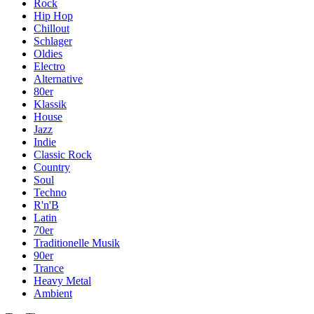
Rock
Hip Hop
Chillout
Schlager
Oldies
Electro
Alternative
80er
Klassik
House
Jazz
Indie
Classic Rock
Country
Soul
Techno
R'n'B
Latin
70er
Traditionelle Musik
90er
Trance
Heavy Metal
Ambient