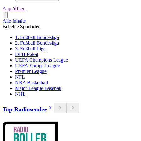
App öffnen
Alle Inhalte
Beliebte Sportarten
1. Fußball Bundesliga
2. Fußball Bundesliga
3. Fußball Liga
DFB-Pokal
UEFA Champions League
UEFA Europa League
Premier League
NFL
NBA Basketball
Major League Baseball
NHL
Top Radiosender