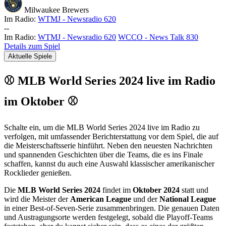
Milwaukee Brewers
Im Radio:
WTMJ - Newsradio 620
-
-
Im Radio:
WTMJ - Newsradio 620
WCCO - News Talk 830
Details zum Spiel
Aktuelle Spiele
⚾ MLB World Series 2024 live im Radio
im Oktober ⚾
Schalte ein, um die MLB World Series 2024 live im Radio zu
verfolgen, mit umfassender Berichterstattung vor dem Spiel, die auf
die Meisterschaftsserie hinführt. Neben den neuesten Nachrichten
und spannenden Geschichten über die Teams, die es ins Finale
schaffen, kannst du auch eine Auswahl klassischer amerikanischer
Rocklieder genießen.
Die
MLB World Series 2024
findet im
Oktober 2024
statt und
wird die Meister der
American League
und der
National League
in einer Best-of-Seven-Serie zusammenbringen. Die genauen Daten
und Austragungsorte werden festgelegt, sobald die Playoff-Teams