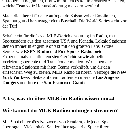
Oktober hat begonnen, und wir können es kaum erwarten zu sehen,
welche Teams die Herausforderung meistern werden!
Mach dich bereit für eine aufregende Saison voller Emotionen,
Spannung und herausragendem Baseball. Die World Series steht vor
der Tür!
Schalte ein für die beste MLB-Berichterstattung im Radio, mit
Sportsendern aus den gesamten USA und Kanada. Lokale Stationen
stehen immer in engem Kontakt mit den größten Fans. Große
Sender wie
ESPN Radio
und
Fox Sports Radio
bieten
Expertenanalysen, die neuesten Gerüchte sowie aktuelle
Verletzungsberichte und Transfernachrichten. Wir haben alle
relevanten Stationen mit ihren Teams verknüpft, um dir den
einfachsten Weg zu bieten, MLB-Radio zu hören. Verfolge die
New
York Yankees
, bleibe auf dem Laufenden über die
Los Angeles
Dodgers
und höre die
San Francisco Giants
.
Alles, was du über MLB im Radio wissen musst
Wie kannst du MLB-Radiosendungen streamen?
MLB hat ein großes Netzwerk von Sendern, die jedes Spiel
übertragen. Viele lokale Sender übertragen die Spiele ihrer