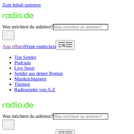
Zum Inhalt springen
Was möchtest du anhören?
App öffnen
Prime entdecken
Top Sender
Podcasts
Live Sport
Sender aus deiner Region
Musikrichtungen
Themen
Radiosender von A-Z
Was möchtest du anhören?