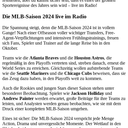
feststehen, aber du kannst sicher sein, dass es eines der größten
Sportereignisse des Jahres sein wird – live im Radio!
Die MLB-Saison 2024 live im Radio
Die Spannung steigt, denn die MLB-Saison 2024 ist in vollem
Gange! Nach einer Offseason voller wichtiger Transfers, Free-
Agent-Verpflichtungen und intensiven Frühlingstrainings, freuen
sich Fans, Spieler und Trainer auf die lange Reise bis in den
Oktober.
Teams wie die
Atlanta Braves
und die
Houston Astros
, die
regelmäßig in den Playoffs vertreten sind, streben danach, erneut die
World Series zu erreichen. Gleichzeitig wollen aufstrebende Teams
wie die
Seattle Mariners
und die
Chicago Cubs
beweisen, dass sie
das Zeug dazu haben, in den Playoffs weit zu kommen.
Auch die Rookies und jungen Stars dieser Saison stehen unter
besonderer Beobachtung. Spieler wie
Jackson Holliday
und
Andrew Painter
werden erwartet, große Beiträge für ihre Teams zu
leisten, und Analysten werden genau beobachten, wie sie mit dem
Druck einer kompletten MLB-Saison umgehen.
Eines ist sicher: Die MLB-Saison 2024 verspricht jede Menge
Action, Drama und unvergessliche Momente. Der Wettlauf in den