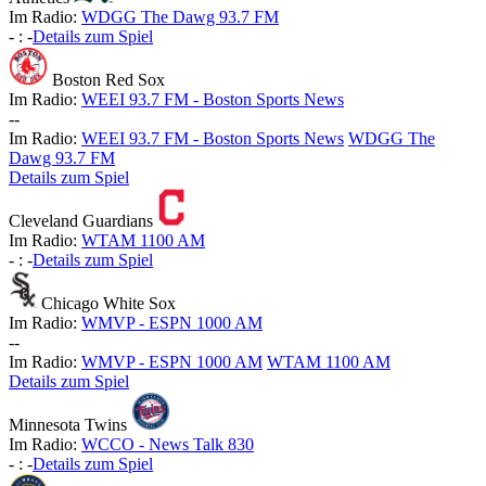
Im Radio:
WDGG The Dawg 93.7 FM
-
:
-
Details zum Spiel
Boston Red Sox
Im Radio:
WEEI 93.7 FM - Boston Sports News
-
-
Im Radio:
WEEI 93.7 FM - Boston Sports News
WDGG The
Dawg 93.7 FM
Details zum Spiel
Cleveland Guardians
Im Radio:
WTAM 1100 AM
-
:
-
Details zum Spiel
Chicago White Sox
Im Radio:
WMVP - ESPN 1000 AM
-
-
Im Radio:
WMVP - ESPN 1000 AM
WTAM 1100 AM
Details zum Spiel
Minnesota Twins
Im Radio:
WCCO - News Talk 830
-
:
-
Details zum Spiel