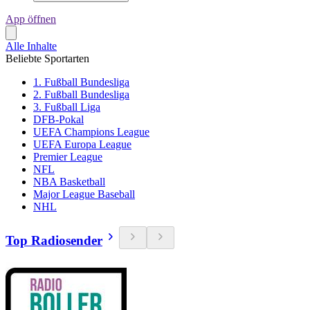
App öffnen
Alle Inhalte
Beliebte Sportarten
1. Fußball Bundesliga
2. Fußball Bundesliga
3. Fußball Liga
DFB-Pokal
UEFA Champions League
UEFA Europa League
Premier League
NFL
NBA Basketball
Major League Baseball
NHL
Top Radiosender