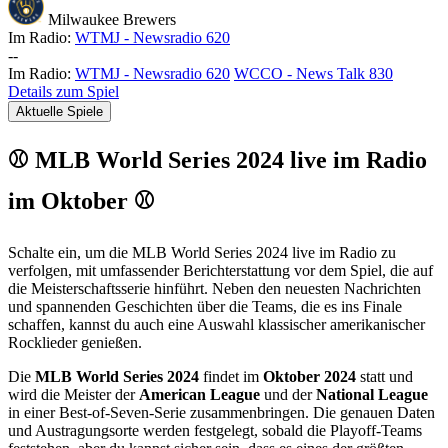
Milwaukee Brewers
Im Radio:
WTMJ - Newsradio 620
-
-
Im Radio:
WTMJ - Newsradio 620
WCCO - News Talk 830
Details zum Spiel
Aktuelle Spiele
⚾ MLB World Series 2024 live im Radio
im Oktober ⚾
Schalte ein, um die MLB World Series 2024 live im Radio zu
verfolgen, mit umfassender Berichterstattung vor dem Spiel, die auf
die Meisterschaftsserie hinführt. Neben den neuesten Nachrichten
und spannenden Geschichten über die Teams, die es ins Finale
schaffen, kannst du auch eine Auswahl klassischer amerikanischer
Rocklieder genießen.
Die
MLB World Series 2024
findet im
Oktober 2024
statt und
wird die Meister der
American League
und der
National League
in einer Best-of-Seven-Serie zusammenbringen. Die genauen Daten
und Austragungsorte werden festgelegt, sobald die Playoff-Teams