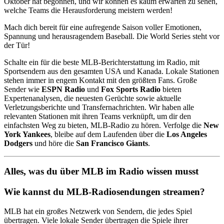
Oktober hat begonnen, und wir können es kaum erwarten zu sehen,
welche Teams die Herausforderung meistern werden!
Mach dich bereit für eine aufregende Saison voller Emotionen,
Spannung und herausragendem Baseball. Die World Series steht vor
der Tür!
Schalte ein für die beste MLB-Berichterstattung im Radio, mit
Sportsendern aus den gesamten USA und Kanada. Lokale Stationen
stehen immer in engem Kontakt mit den größten Fans. Große
Sender wie
ESPN Radio
und
Fox Sports Radio
bieten
Expertenanalysen, die neuesten Gerüchte sowie aktuelle
Verletzungsberichte und Transfernachrichten. Wir haben alle
relevanten Stationen mit ihren Teams verknüpft, um dir den
einfachsten Weg zu bieten, MLB-Radio zu hören. Verfolge die
New
York Yankees
, bleibe auf dem Laufenden über die
Los Angeles
Dodgers
und höre die
San Francisco Giants
.
Alles, was du über MLB im Radio wissen musst
Wie kannst du MLB-Radiosendungen streamen?
MLB hat ein großes Netzwerk von Sendern, die jedes Spiel
übertragen. Viele lokale Sender übertragen die Spiele ihrer