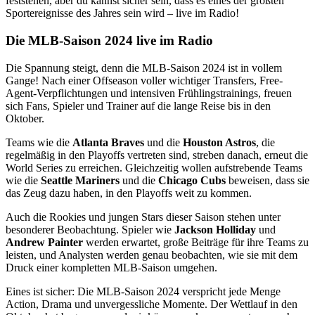
feststehen, aber du kannst sicher sein, dass es eines der größten
Sportereignisse des Jahres sein wird – live im Radio!
Die MLB-Saison 2024 live im Radio
Die Spannung steigt, denn die MLB-Saison 2024 ist in vollem
Gange! Nach einer Offseason voller wichtiger Transfers, Free-
Agent-Verpflichtungen und intensiven Frühlingstrainings, freuen
sich Fans, Spieler und Trainer auf die lange Reise bis in den
Oktober.
Teams wie die
Atlanta Braves
und die
Houston Astros
, die
regelmäßig in den Playoffs vertreten sind, streben danach, erneut die
World Series zu erreichen. Gleichzeitig wollen aufstrebende Teams
wie die
Seattle Mariners
und die
Chicago Cubs
beweisen, dass sie
das Zeug dazu haben, in den Playoffs weit zu kommen.
Auch die Rookies und jungen Stars dieser Saison stehen unter
besonderer Beobachtung. Spieler wie
Jackson Holliday
und
Andrew Painter
werden erwartet, große Beiträge für ihre Teams zu
leisten, und Analysten werden genau beobachten, wie sie mit dem
Druck einer kompletten MLB-Saison umgehen.
Eines ist sicher: Die MLB-Saison 2024 verspricht jede Menge
Action, Drama und unvergessliche Momente. Der Wettlauf in den