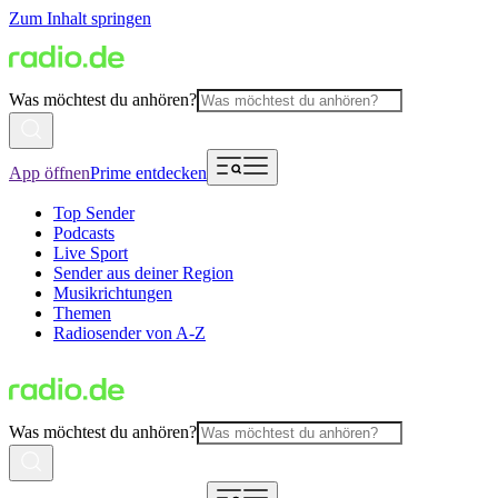
Zum Inhalt springen
Was möchtest du anhören?
App öffnen
Prime entdecken
Top Sender
Podcasts
Live Sport
Sender aus deiner Region
Musikrichtungen
Themen
Radiosender von A-Z
Was möchtest du anhören?