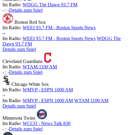
Im Radio:
WDGG The Dawg 93.7 FM
-
:
-
Details zum Spiel
Boston Red Sox
Im Radio:
WEEI 93.7 FM - Boston Sports News
-
-
Im Radio:
WEEI 93.7 FM - Boston Sports News
WDGG The
Dawg 93.7 FM
Details zum Spiel
Cleveland Guardians
Im Radio:
WTAM 1100 AM
-
:
-
Details zum Spiel
Chicago White Sox
Im Radio:
WMVP - ESPN 1000 AM
-
-
Im Radio:
WMVP - ESPN 1000 AM
WTAM 1100 AM
Details zum Spiel
Minnesota Twins
Im Radio:
WCCO - News Talk 830
-
:
-
Details zum Spiel