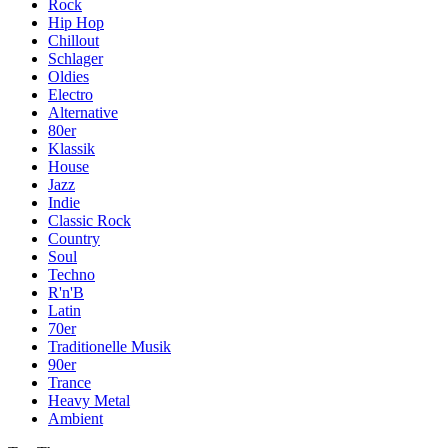
Rock
Hip Hop
Chillout
Schlager
Oldies
Electro
Alternative
80er
Klassik
House
Jazz
Indie
Classic Rock
Country
Soul
Techno
R'n'B
Latin
70er
Traditionelle Musik
90er
Trance
Heavy Metal
Ambient