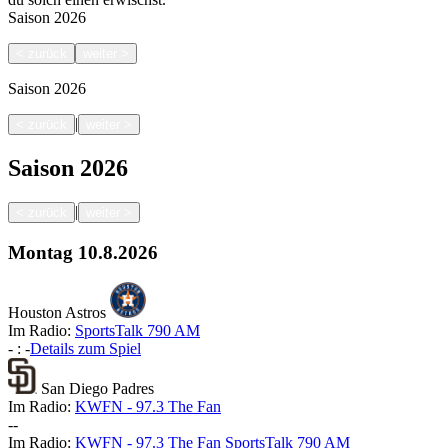
Saison
2026
<
zurück
weiter
>
Saison
2026
|
<
zurück
weiter
>
Saison
2026
|
<
zurück
weiter
>
Montag
10.8.2026
Houston Astros
Im Radio:
SportsTalk 790 AM
-
:
-
Details zum Spiel
San Diego Padres
Im Radio:
KWFN - 97.3 The Fan
-
-
Im Radio:
KWFN - 97.3 The Fan
SportsTalk 790 AM