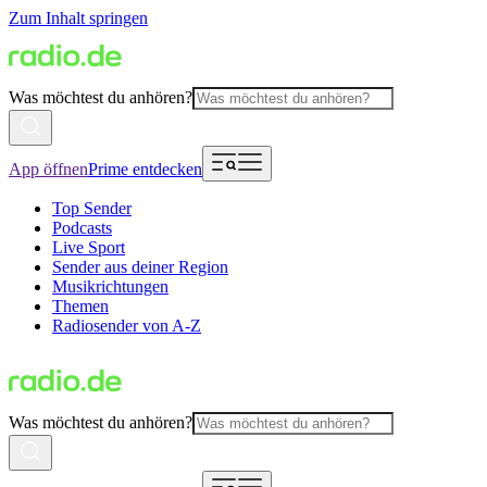
Zum Inhalt springen
Was möchtest du anhören?
App öffnen
Prime entdecken
Top Sender
Podcasts
Live Sport
Sender aus deiner Region
Musikrichtungen
Themen
Radiosender von A-Z
Was möchtest du anhören?