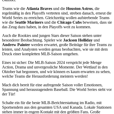
Teams wie die
Atlanta Braves
und die
Houston Astros
, die
regelmäßig in den Playoffs vertreten sind, streben danach, erneut die
World Series zu erreichen. Gleichzeitig wollen aufstrebende Teams
wie die
Seattle Mariners
und die
Chicago Cubs
beweisen, dass sie
das Zeug dazu haben, in den Playoffs weit zu kommen.
Auch die Rookies und jungen Stars dieser Saison stehen unter
besonderer Beobachtung. Spieler wie
Jackson Holliday
und
Andrew Painter
werden erwartet, große Beiträge für ihre Teams zu
leisten, und Analysten werden genau beobachten, wie sie mit dem
Druck einer kompletten MLB-Saison umgehen.
Eines ist sicher: Die MLB-Saison 2024 verspricht jede Menge
Action, Drama und unvergessliche Momente. Der Wettlauf in den
Oktober hat begonnen, und wir können es kaum erwarten zu sehen,
welche Teams die Herausforderung meistern werden!
Mach dich bereit für eine aufregende Saison voller Emotionen,
Spannung und herausragendem Baseball. Die World Series steht vor
der Tür!
Schalte ein für die beste MLB-Berichterstattung im Radio, mit
Sportsendern aus den gesamten USA und Kanada. Lokale Stationen
stehen immer in engem Kontakt mit den größten Fans. Große