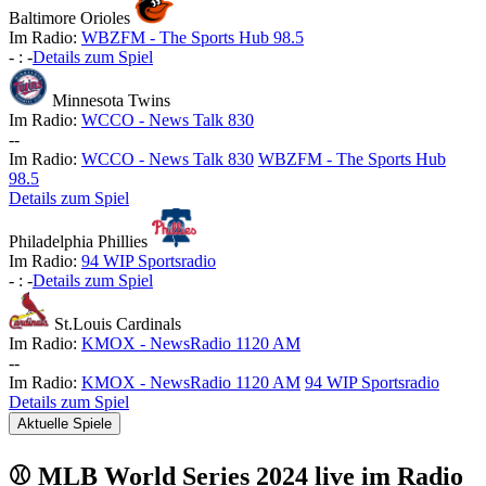
Baltimore Orioles
Im Radio:
WBZFM - The Sports Hub 98.5
-
:
-
Details zum Spiel
Minnesota Twins
Im Radio:
WCCO - News Talk 830
-
-
Im Radio:
WCCO - News Talk 830
WBZFM - The Sports Hub
98.5
Details zum Spiel
Philadelphia Phillies
Im Radio:
94 WIP Sportsradio
-
:
-
Details zum Spiel
St.Louis Cardinals
Im Radio:
KMOX - NewsRadio 1120 AM
-
-
Im Radio:
KMOX - NewsRadio 1120 AM
94 WIP Sportsradio
Details zum Spiel
Aktuelle Spiele
⚾ MLB World Series 2024 live im Radio