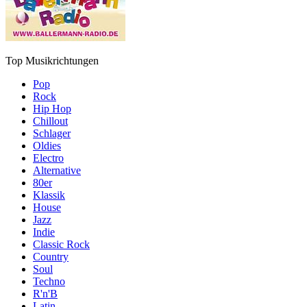
Top Musikrichtungen
Pop
Rock
Hip Hop
Chillout
Schlager
Oldies
Electro
Alternative
80er
Klassik
House
Jazz
Indie
Classic Rock
Country
Soul
Techno
R'n'B
Latin