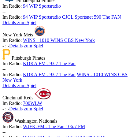
Philadelphia Phillies
Im Radio:
94 WIP Sportsradio
-
-
Im Radio:
94 WIP Sportsradio
CJCL Sportsnet 590 The FAN
Details zum Spiel
New York Mets
Im Radio:
WINS - 1010 WINS CBS New York
-
:
-
Details zum Spiel
Pittsburgh Pirates
Im Radio:
KDKA FM - 93.7 The Fan
-
-
Im Radio:
KDKA FM - 93.7 The Fan
WINS - 1010 WINS CBS
New York
Details zum Spiel
Cincinnati Reds
Im Radio:
700WLW
-
:
-
Details zum Spiel
Washington Nationals
Im Radio:
WJFK-FM - The Fan 106.7 FM
-
-