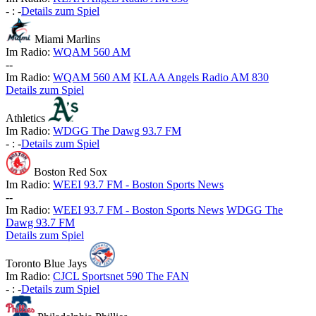
-
:
-
Details zum Spiel
Miami Marlins
Im Radio:
WQAM 560 AM
-
-
Im Radio:
WQAM 560 AM
KLAA Angels Radio AM 830
Details zum Spiel
Athletics
Im Radio:
WDGG The Dawg 93.7 FM
-
:
-
Details zum Spiel
Boston Red Sox
Im Radio:
WEEI 93.7 FM - Boston Sports News
-
-
Im Radio:
WEEI 93.7 FM - Boston Sports News
WDGG The
Dawg 93.7 FM
Details zum Spiel
Toronto Blue Jays
Im Radio:
CJCL Sportsnet 590 The FAN
-
:
-
Details zum Spiel