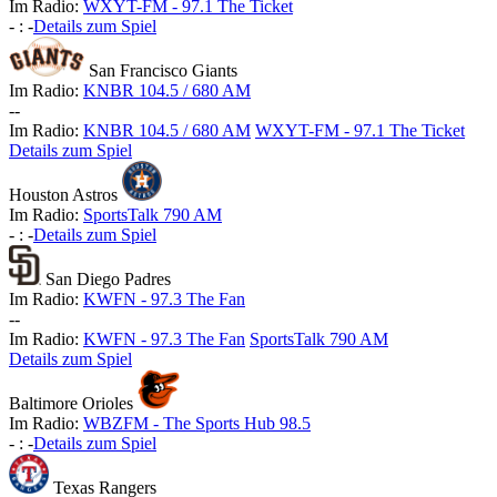
Im Radio:
WXYT-FM - 97.1 The Ticket
-
:
-
Details zum Spiel
San Francisco Giants
Im Radio:
KNBR 104.5 / 680 AM
-
-
Im Radio:
KNBR 104.5 / 680 AM
WXYT-FM - 97.1 The Ticket
Details zum Spiel
Houston Astros
Im Radio:
SportsTalk 790 AM
-
:
-
Details zum Spiel
San Diego Padres
Im Radio:
KWFN - 97.3 The Fan
-
-
Im Radio:
KWFN - 97.3 The Fan
SportsTalk 790 AM
Details zum Spiel
Baltimore Orioles
Im Radio:
WBZFM - The Sports Hub 98.5
-
:
-
Details zum Spiel
Texas Rangers