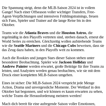
Die Spannung steigt, denn die MLB-Saison 2024 ist in vollem
Gange! Nach einer Offseason voller wichtiger Transfers, Free-
Agent-Verpflichtungen und intensiven Frühlingstrainings, freuen
sich Fans, Spieler und Trainer auf die lange Reise bis in den
Oktober.
Teams wie die
Atlanta Braves
und die
Houston Astros
, die
regelmäßig in den Playoffs vertreten sind, streben danach, erneut die
World Series zu erreichen. Gleichzeitig wollen aufstrebende Teams
wie die
Seattle Mariners
und die
Chicago Cubs
beweisen, dass sie
das Zeug dazu haben, in den Playoffs weit zu kommen.
Auch die Rookies und jungen Stars dieser Saison stehen unter
besonderer Beobachtung. Spieler wie
Jackson Holliday
und
Andrew Painter
werden erwartet, große Beiträge für ihre Teams zu
leisten, und Analysten werden genau beobachten, wie sie mit dem
Druck einer kompletten MLB-Saison umgehen.
Eines ist sicher: Die MLB-Saison 2024 verspricht jede Menge
Action, Drama und unvergessliche Momente. Der Wettlauf in den
Oktober hat begonnen, und wir können es kaum erwarten zu sehen,
welche Teams die Herausforderung meistern werden!
Mach dich bereit für eine aufregende Saison voller Emotionen,