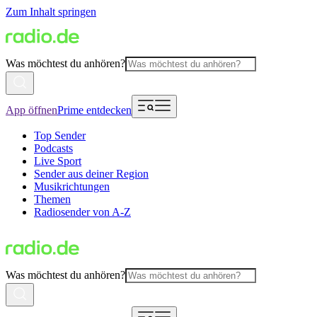
Zum Inhalt springen
Was möchtest du anhören?
App öffnen
Prime entdecken
Top Sender
Podcasts
Live Sport
Sender aus deiner Region
Musikrichtungen
Themen
Radiosender von A-Z
Was möchtest du anhören?