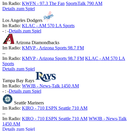
Im Radio:
KWFN - 97.3 The Fan
SportsTalk 790 AM
Details zum Spiel
Los Angeles Dodgers
Im Radio:
KLAC - AM 570 LA Sports
-
:
-
Details zum Spiel
Arizona Diamondbacks
Im Radio:
KMVP - Arizona Sports 98.7 FM
-
-
Im Radio:
KMVP - Arizona Sports 98.7 FM
KLAC - AM 570 LA
Sports
Details zum Spiel
Tampa Bay Rays
Im Radio:
WWJB - News-Talk 1450 AM
-
:
-
Details zum Spiel
Seattle Mariners
Im Radio:
KIRO - 710 ESPN Seattle 710 AM
-
-
Im Radio:
KIRO - 710 ESPN Seattle 710 AM
WWJB - News-Talk
1450 AM
Details zum Spiel