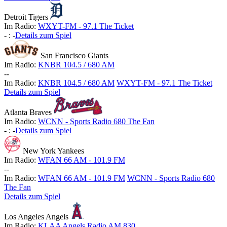
Detroit Tigers
Im Radio:
WXYT-FM - 97.1 The Ticket
-
:
-
Details zum Spiel
San Francisco Giants
Im Radio:
KNBR 104.5 / 680 AM
-
-
Im Radio:
KNBR 104.5 / 680 AM
WXYT-FM - 97.1 The Ticket
Details zum Spiel
Atlanta Braves
Im Radio:
WCNN - Sports Radio 680 The Fan
-
:
-
Details zum Spiel
New York Yankees
Im Radio:
WFAN 66 AM - 101.9 FM
-
-
Im Radio:
WFAN 66 AM - 101.9 FM
WCNN - Sports Radio 680
The Fan
Details zum Spiel
Los Angeles Angels
Im Radio:
KLAA Angels Radio AM 830