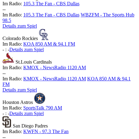
Im Radio:
105.3 The Fan - CBS Dallas
-
-
Im Radio:
105.3 The Fan - CBS Dallas
WBZFM - The Sports Hub
98.5
Details zum Spiel
Colorado Rockies
Im Radio:
KOA 850 AM & 94.1 FM
-
:
-
Details zum Spiel
St.Louis Cardinals
Im Radio:
KMOX - NewsRadio 1120 AM
-
-
Im Radio:
KMOX - NewsRadio 1120 AM
KOA 850 AM & 94.1
FM
Details zum Spiel
Houston Astros
Im Radio:
SportsTalk 790 AM
-
:
-
Details zum Spiel
San Diego Padres
Im Radio:
KWFN - 97.3 The Fan
-
-