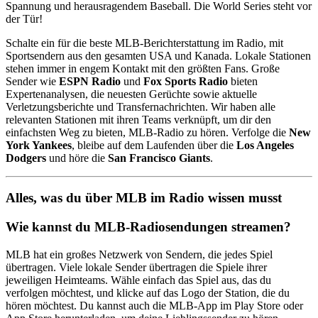
Spannung und herausragendem Baseball. Die World Series steht vor
der Tür!
Schalte ein für die beste MLB-Berichterstattung im Radio, mit
Sportsendern aus den gesamten USA und Kanada. Lokale Stationen
stehen immer in engem Kontakt mit den größten Fans. Große
Sender wie
ESPN Radio
und
Fox Sports Radio
bieten
Expertenanalysen, die neuesten Gerüchte sowie aktuelle
Verletzungsberichte und Transfernachrichten. Wir haben alle
relevanten Stationen mit ihren Teams verknüpft, um dir den
einfachsten Weg zu bieten, MLB-Radio zu hören. Verfolge die
New
York Yankees
, bleibe auf dem Laufenden über die
Los Angeles
Dodgers
und höre die
San Francisco Giants
.
Alles, was du über MLB im Radio wissen musst
Wie kannst du MLB-Radiosendungen streamen?
MLB hat ein großes Netzwerk von Sendern, die jedes Spiel
übertragen. Viele lokale Sender übertragen die Spiele ihrer
jeweiligen Heimteams. Wähle einfach das Spiel aus, das du
verfolgen möchtest, und klicke auf das Logo der Station, die du
hören möchtest. Du kannst auch die MLB-App im Play Store oder