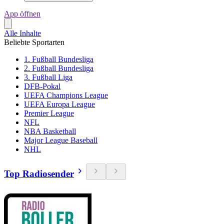
App öffnen
Alle Inhalte
Beliebte Sportarten
1. Fußball Bundesliga
2. Fußball Bundesliga
3. Fußball Liga
DFB-Pokal
UEFA Champions League
UEFA Europa League
Premier League
NFL
NBA Basketball
Major League Baseball
NHL
Top Radiosender