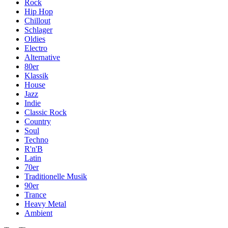
Rock
Hip Hop
Chillout
Schlager
Oldies
Electro
Alternative
80er
Klassik
House
Jazz
Indie
Classic Rock
Country
Soul
Techno
R'n'B
Latin
70er
Traditionelle Musik
90er
Trance
Heavy Metal
Ambient