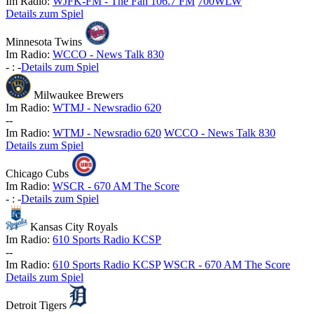
Im Radio:
WJFK-FM - The Fan 106.7 FM
700WLW
Details zum Spiel
Minnesota Twins
Im Radio:
WCCO - News Talk 830
-
:
-
Details zum Spiel
Milwaukee Brewers
Im Radio:
WTMJ - Newsradio 620
-
-
Im Radio:
WTMJ - Newsradio 620
WCCO - News Talk 830
Details zum Spiel
Chicago Cubs
Im Radio:
WSCR - 670 AM The Score
-
:
-
Details zum Spiel
Kansas City Royals
Im Radio:
610 Sports Radio KCSP
-
-
Im Radio:
610 Sports Radio KCSP
WSCR - 670 AM The Score
Details zum Spiel
Detroit Tigers