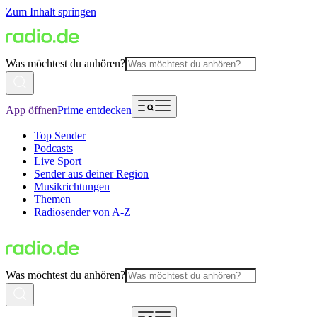
Zum Inhalt springen
Was möchtest du anhören?
App öffnen
Prime entdecken
Top Sender
Podcasts
Live Sport
Sender aus deiner Region
Musikrichtungen
Themen
Radiosender von A-Z
Was möchtest du anhören?