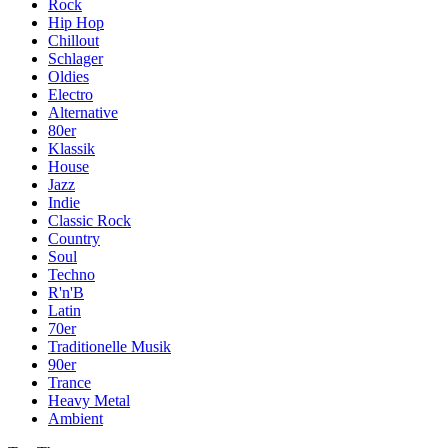
Rock
Hip Hop
Chillout
Schlager
Oldies
Electro
Alternative
80er
Klassik
House
Jazz
Indie
Classic Rock
Country
Soul
Techno
R'n'B
Latin
70er
Traditionelle Musik
90er
Trance
Heavy Metal
Ambient