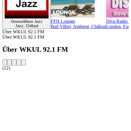
FFH Lounge
Diva Radio 
GrooveWave Jazz
Jazz, Chillout
Bad Vilbel, Ambient, Chillout
London, Funk
Über WKUL 92.1 FM
Über WKUL 92.1 FM
Über WKUL 92.1 FM
(12)
Sender-Website