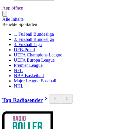
App öffnen
Alle Inhalte
Beliebte Sportarten
1. Fußball Bundesliga
2. Fußball Bundesliga
3. Fußball Liga
DFB-Pokal
UEFA Champions League
UEFA Europa League
Premier League
NFL
NBA Basketball
Major League Baseball
NHL
Top Radiosender