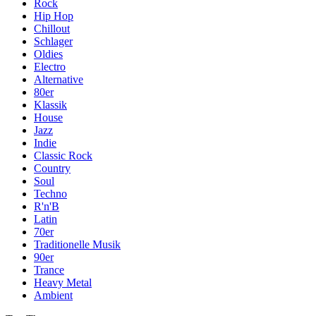
Rock
Hip Hop
Chillout
Schlager
Oldies
Electro
Alternative
80er
Klassik
House
Jazz
Indie
Classic Rock
Country
Soul
Techno
R'n'B
Latin
70er
Traditionelle Musik
90er
Trance
Heavy Metal
Ambient