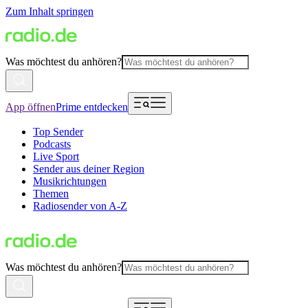
Zum Inhalt springen
Was möchtest du anhören?
App öffnen
Prime entdecken
Top Sender
Podcasts
Live Sport
Sender aus deiner Region
Musikrichtungen
Themen
Radiosender von A-Z
Was möchtest du anhören?