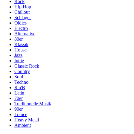
Rock
Hip Hop
Chillout
Schlager
Oldies
Electro
Alternative
80er
Klassik
House
Jazz
Indie
Classic Rock
Country
Soul
Techno
R'n'B
Latin
70er
Traditionelle Musik
90er
Trance
Heavy Metal
Ambient