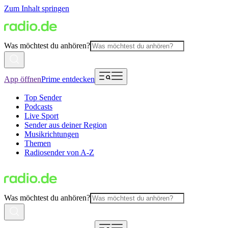
Zum Inhalt springen
Was möchtest du anhören?
App öffnen
Prime entdecken
Top Sender
Podcasts
Live Sport
Sender aus deiner Region
Musikrichtungen
Themen
Radiosender von A-Z
Was möchtest du anhören?