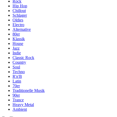
Rock
Hip Hop
Chillout
Schlager
Oldies
Electro
Alternative
80er
Klassik
House
Jazz
Indie
Classic Rock
Country
Soul
Techno
R'n'B
Latin
70er
Traditionelle Musik
90er
Trance
Heavy Metal
Ambient