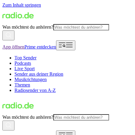
Zum Inhalt springen
Was möchtest du anhören?
App öffnen
Prime entdecken
Top Sender
Podcasts
Live Sport
Sender aus deiner Region
Musikrichtungen
Themen
Radiosender von A-Z
Was möchtest du anhören?