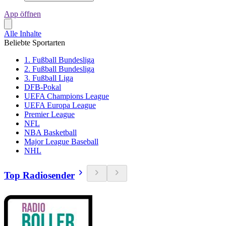
App öffnen
Alle Inhalte
Beliebte Sportarten
1. Fußball Bundesliga
2. Fußball Bundesliga
3. Fußball Liga
DFB-Pokal
UEFA Champions League
UEFA Europa League
Premier League
NFL
NBA Basketball
Major League Baseball
NHL
Top Radiosender