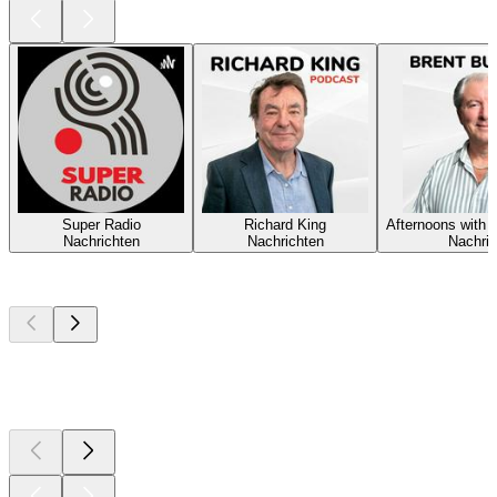
Super Radio
Richard King
Afternoons with B
Nachrichten
Nachrichten
Nachric
Top
Podcasts
Top
Podcasts
Top
Podcasts