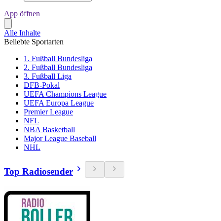
App öffnen
Alle Inhalte
Beliebte Sportarten
1. Fußball Bundesliga
2. Fußball Bundesliga
3. Fußball Liga
DFB-Pokal
UEFA Champions League
UEFA Europa League
Premier League
NFL
NBA Basketball
Major League Baseball
NHL
Top Radiosender