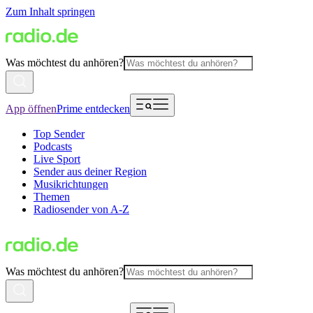
Zum Inhalt springen
Was möchtest du anhören?
App öffnen
Prime entdecken
Top Sender
Podcasts
Live Sport
Sender aus deiner Region
Musikrichtungen
Themen
Radiosender von A-Z
Was möchtest du anhören?