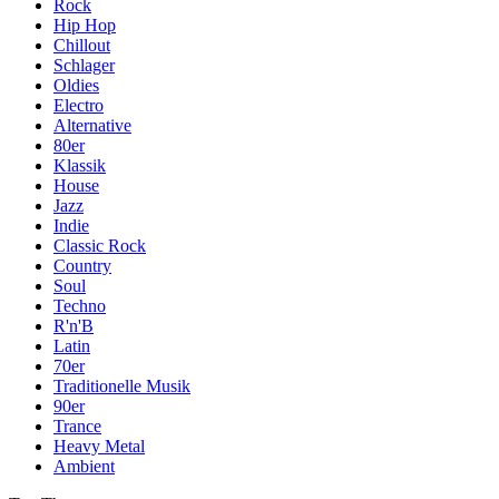
Rock
Hip Hop
Chillout
Schlager
Oldies
Electro
Alternative
80er
Klassik
House
Jazz
Indie
Classic Rock
Country
Soul
Techno
R'n'B
Latin
70er
Traditionelle Musik
90er
Trance
Heavy Metal
Ambient