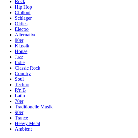
Rock
Hip Hop
Chillout
Schlager
Oldies
Electro
Alternative
80er
Klassik
House
Jazz
Indie
Classic Rock
Country
Soul
Techno
R'n'B
Latin
70er
Traditionelle Musik
90er
Trance
Heavy Metal
Ambient