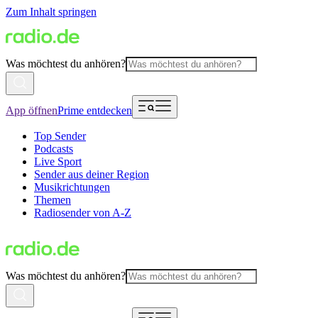
Zum Inhalt springen
Was möchtest du anhören?
App öffnen
Prime entdecken
Top Sender
Podcasts
Live Sport
Sender aus deiner Region
Musikrichtungen
Themen
Radiosender von A-Z
Was möchtest du anhören?