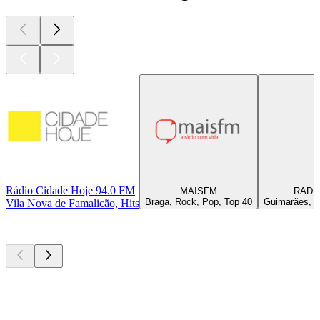
Rádio Cidade Hoje 94.0 FM
MAISFM
RADIO
Braga, Rock, Pop, Top 40
Guimarães, 20
Vila Nova de Famalicão, Hits
Top
Podcasts
Top
Podcasts
Top
Podcasts