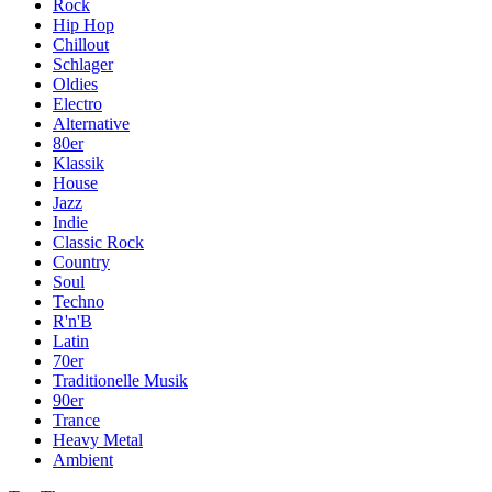
Rock
Hip Hop
Chillout
Schlager
Oldies
Electro
Alternative
80er
Klassik
House
Jazz
Indie
Classic Rock
Country
Soul
Techno
R'n'B
Latin
70er
Traditionelle Musik
90er
Trance
Heavy Metal
Ambient