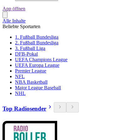
App öffnen
Alle Inhalte
Beliebte Sportarten
1. Fußball Bundesliga
2. Fußball Bundesliga
3. Fußball Liga
DFB-Pokal
UEFA Champions League
UEFA Europa League
Premier League
NFL
NBA Basketball
Major League Baseball
NHL
Top Radiosender