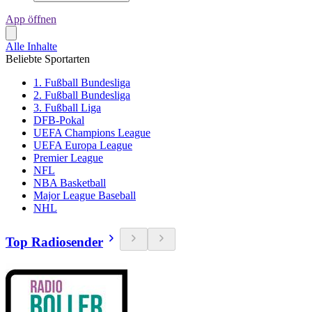
App öffnen
Alle Inhalte
Beliebte Sportarten
1. Fußball Bundesliga
2. Fußball Bundesliga
3. Fußball Liga
DFB-Pokal
UEFA Champions League
UEFA Europa League
Premier League
NFL
NBA Basketball
Major League Baseball
NHL
Top Radiosender