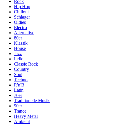
Rock
Hip Hop
Chillout
Schlager
Oldies
Electro
Alternative
80er
Klassik
House
Jazz
Indie
Classic Rock
Country
Soul
Techno
R'n'B
Latin
70er
Traditionelle Musik
90er
Trance
Heavy Metal
Ambient