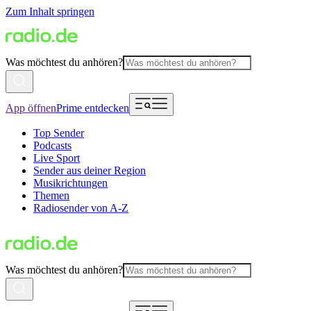
Zum Inhalt springen
Was möchtest du anhören?
App öffnen
Prime entdecken
Top Sender
Podcasts
Live Sport
Sender aus deiner Region
Musikrichtungen
Themen
Radiosender von A-Z
Was möchtest du anhören?