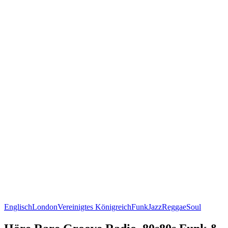
Englisch
London
Vereinigtes Königreich
Funk
Jazz
Reggae
Soul