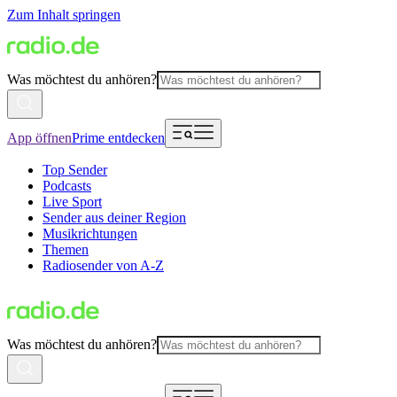
Zum Inhalt springen
Was möchtest du anhören?
App öffnen
Prime entdecken
Top Sender
Podcasts
Live Sport
Sender aus deiner Region
Musikrichtungen
Themen
Radiosender von A-Z
Was möchtest du anhören?