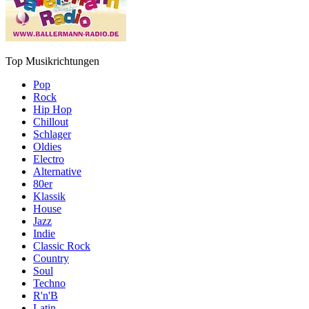
Top Musikrichtungen
Pop
Rock
Hip Hop
Chillout
Schlager
Oldies
Electro
Alternative
80er
Klassik
House
Jazz
Indie
Classic Rock
Country
Soul
Techno
R'n'B
Latin