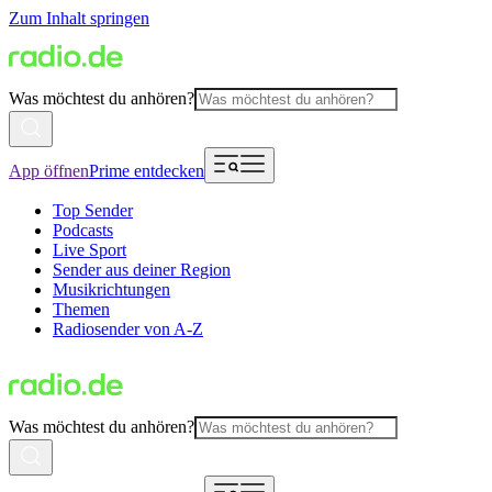
Zum Inhalt springen
Was möchtest du anhören?
App öffnen
Prime entdecken
Top Sender
Podcasts
Live Sport
Sender aus deiner Region
Musikrichtungen
Themen
Radiosender von A-Z
Was möchtest du anhören?