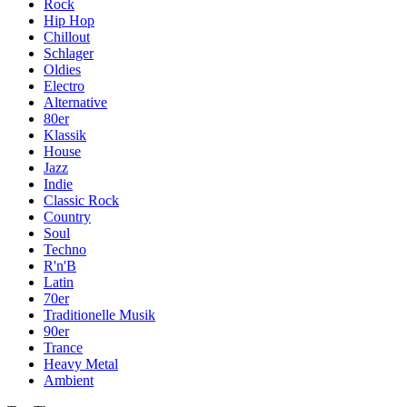
Rock
Hip Hop
Chillout
Schlager
Oldies
Electro
Alternative
80er
Klassik
House
Jazz
Indie
Classic Rock
Country
Soul
Techno
R'n'B
Latin
70er
Traditionelle Musik
90er
Trance
Heavy Metal
Ambient