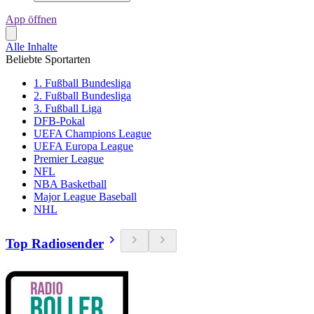
App öffnen
Alle Inhalte
Beliebte Sportarten
1. Fußball Bundesliga
2. Fußball Bundesliga
3. Fußball Liga
DFB-Pokal
UEFA Champions League
UEFA Europa League
Premier League
NFL
NBA Basketball
Major League Baseball
NHL
Top Radiosender