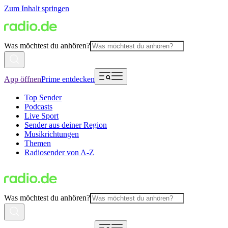
Zum Inhalt springen
Was möchtest du anhören?
App öffnen
Prime entdecken
Top Sender
Podcasts
Live Sport
Sender aus deiner Region
Musikrichtungen
Themen
Radiosender von A-Z
Was möchtest du anhören?