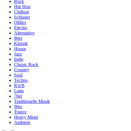
Rock
Hip Hop
Chillout
Schlager
Oldies
Electro
Alternative
80er
Klassik
House
Jazz
Indie
Classic Rock
Country
Soul
Techno
R'n'B
Latin
70er
Traditionelle Musik
90er
Trance
Heavy Metal
Ambient