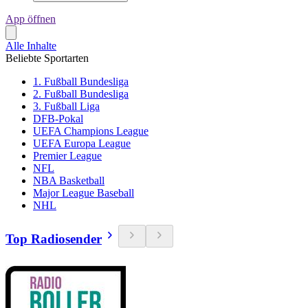
App öffnen
Alle Inhalte
Beliebte Sportarten
1. Fußball Bundesliga
2. Fußball Bundesliga
3. Fußball Liga
DFB-Pokal
UEFA Champions League
UEFA Europa League
Premier League
NFL
NBA Basketball
Major League Baseball
NHL
Top Radiosender