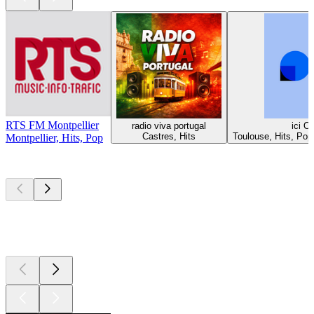
RTS FM Montpellier
radio viva portugal
ici O
Castres, Hits
Toulouse, Hits, Pop
Montpellier, Hits, Pop
Top
Podcasts
Top
Podcasts
Top
Podcasts