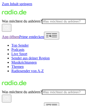
Zum Inhalt springen
Was möchtest du anhören?
App öffnen
Prime entdecken
Top Sender
Podcasts
Live Sport
Sender aus deiner Region
Musikrichtungen
Themen
Radiosender von A-Z
Was möchtest du anhören?