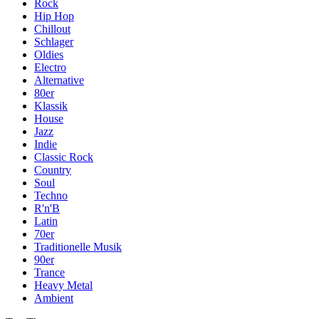
Rock
Hip Hop
Chillout
Schlager
Oldies
Electro
Alternative
80er
Klassik
House
Jazz
Indie
Classic Rock
Country
Soul
Techno
R'n'B
Latin
70er
Traditionelle Musik
90er
Trance
Heavy Metal
Ambient