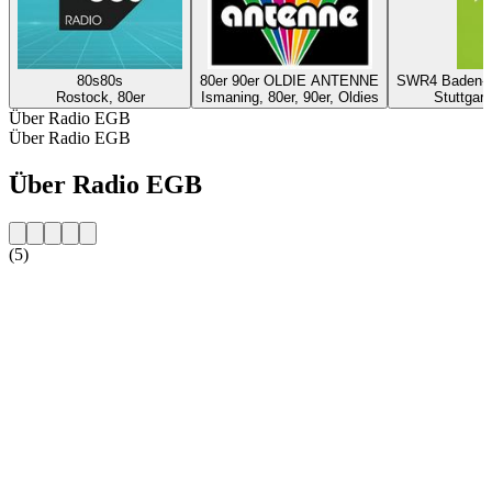
80s80s
80er 90er OLDIE ANTENNE
SWR4 Baden-Wü
Rostock, 80er
Ismaning, 80er, 90er, Oldies
Stuttgart
Über Radio EGB
Über Radio EGB
Über Radio EGB
(5)
Sender-Website