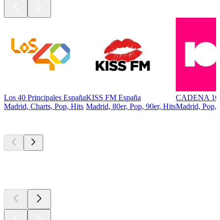
Los 40 Principales España
KISS FM España
CADENA 10
Madrid, Charts, Pop, Hits
Madrid, 80er, Pop, 90er, Hits
Madrid, Pop, 
Top
Podcasts
Top
Podcasts
Top
Podcasts