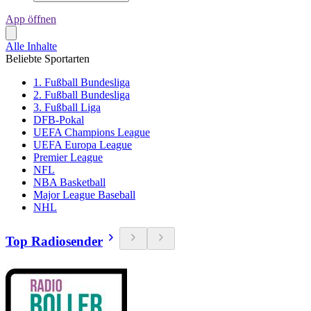
App öffnen
Alle Inhalte
Beliebte Sportarten
1. Fußball Bundesliga
2. Fußball Bundesliga
3. Fußball Liga
DFB-Pokal
UEFA Champions League
UEFA Europa League
Premier League
NFL
NBA Basketball
Major League Baseball
NHL
Top Radiosender