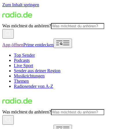
Zum Inhalt springen
Was möchtest du anhören?
App öffnen
Prime entdecken
Top Sender
Podcasts
Live Sport
Sender aus deiner Region
Musikrichtungen
Themen
Radiosender von A-Z
Was möchtest du anhören?