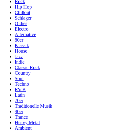
Rock
Hip Hop
Chillout
Schlager
Oldies
Electro
Alternative
80er
Klassik
House
Jazz
Indie
Classic Rock
Country
Soul
Techno
R'n'B
Latin
70er
Traditionelle Musik
90er
Trance
Heavy Metal
Ambient