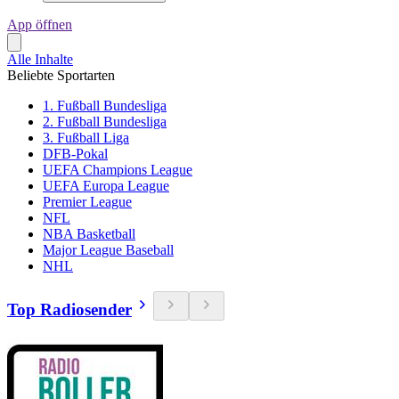
App öffnen
Alle Inhalte
Beliebte Sportarten
1. Fußball Bundesliga
2. Fußball Bundesliga
3. Fußball Liga
DFB-Pokal
UEFA Champions League
UEFA Europa League
Premier League
NFL
NBA Basketball
Major League Baseball
NHL
Top Radiosender