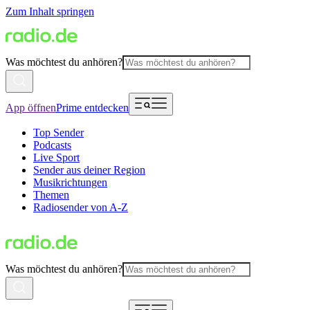
Zum Inhalt springen
Was möchtest du anhören?
App öffnen
Prime entdecken
Top Sender
Podcasts
Live Sport
Sender aus deiner Region
Musikrichtungen
Themen
Radiosender von A-Z
Was möchtest du anhören?