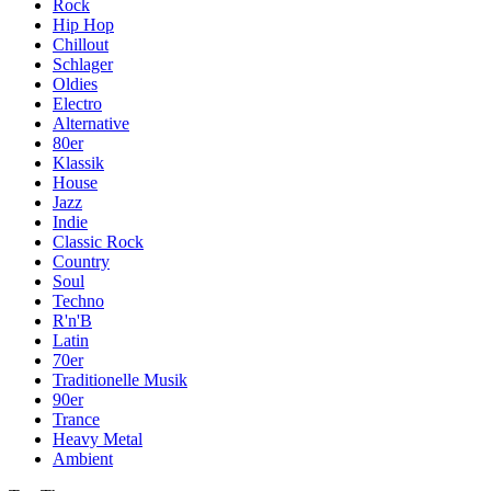
Rock
Hip Hop
Chillout
Schlager
Oldies
Electro
Alternative
80er
Klassik
House
Jazz
Indie
Classic Rock
Country
Soul
Techno
R'n'B
Latin
70er
Traditionelle Musik
90er
Trance
Heavy Metal
Ambient